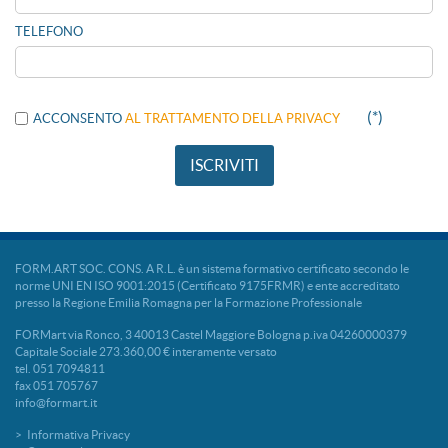
TELEFONO
(*)
ACCONSENTO
AL TRATTAMENTO DELLA PRIVACY
FORM.ART SOC. CONS. A R.L. è un sistema formativo certificato secondo le
norme UNI EN ISO 9001:2015 (Certificato 9175FRMR) e ente accreditato
presso la Regione Emilia Romagna per la Formazione Professionale
FORMart via Ronco, 3 40013 Castel Maggiore Bologna p.iva 04260000379
Capitale Sociale 273.360,00 € interamente versato
tel. 051 7094811
fax 051 705767
info@formart.it
Informativa Privacy