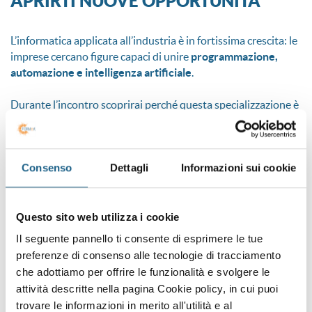
APRIRTI NUOVE OPPORTUNITÀ
L’informatica applicata all’industria è in fortissima crescita: le
imprese cercano figure capaci di unire
programmazione,
automazione e intelligenza artificiale
.
Durante l’incontro scoprirai perché questa specializzazione è
oggi tra le più richieste, e come anche chi è alle prime
esperienze può costruirsi una carriera stabile e qualificata nel
mondo dell’Industria 4.0 e 5.0.
Consenso
Dettagli
Informazioni sui cookie
CONOSCI I DOCENTI E SCOPRI LE
Questo sito web utilizza i cookie
ESPERIENZE PRATICHE DEL CORSO
Il seguente pannello ti consente di esprimere le tue
preferenze di consenso alle tecnologie di tracciamento
che adottiamo per offrire le funzionalità e svolgere le
Oltre alla simulazione in VR, l’Open Day sarà l’occasione per
attività descritte nella pagina Cookie policy, in cui puoi
incontrare i docenti universitari e gli esperti di FORMart che
seguiranno le lezioni e i laboratori.
trovare le informazioni in merito all'utilità e al