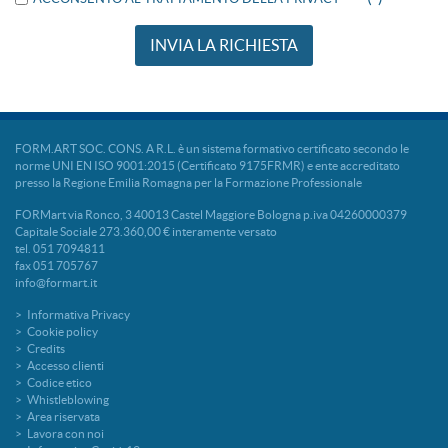
FORM.ART SOC. CONS. A R.L. è un sistema formativo certificato secondo le
norme UNI EN ISO 9001:2015 (Certificato 9175FRMR) e ente accreditato
presso la Regione Emilia Romagna per la Formazione Professionale
FORMart via Ronco, 3 40013 Castel Maggiore Bologna p.iva 04260000379
Capitale Sociale 273.360,00 € interamente versato
tel. 051 7094811
fax 051 705767
info@formart.it
Informativa Privacy
Cookie policy
Credits
Accesso clienti
Codice etico
Whistleblowing
Area riservata
Lavora con noi