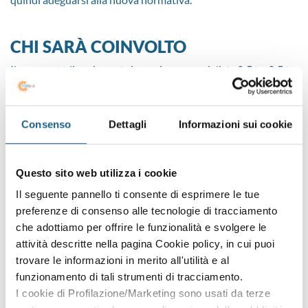
CHI SARÀ COINVOLTO
Il nuovo obbligo riguarda i mezzi commerciali da
2,5 t a 3,5 t
,
ovvero gli autocarri N1 utilizzati per:
trasporti transfrontalieri
;
attività di cabotaggio
, cioè trasporti effettuati da
Consenso
Dettagli
Informazioni sui cookie
un’azienda estera all’interno del territorio di uno Stato
in cui non possiede una filiale o la propria sede legale.
Questo sito web utilizza i cookie
Il seguente pannello ti consente di esprimere le tue
FORMAZIONE E ISTRUZIONE SUL
preferenze di consenso alle tecnologie di tracciamento
CRONOTACHIGRAFO
che adottiamo per offrire le funzionalità e svolgere le
Come abbiamo anticipato, all’installazione del dispositivo, la
attività descritte nella pagina Cookie policy, in cui puoi
normativa prevede il rispetto degli obblighi di formazione e
trovare le informazioni in merito all'utilità e al
istruzione già previsti per i mezzi oltre le 3,5t che operano in
funzionamento di tali strumenti di tracciamento.
ambito internazionale.
I cookie di Profilazione/Marketing sono usati da terze