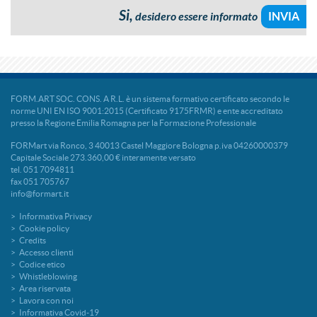
Si,
desidero essere informato
FORM.ART SOC. CONS. A R.L. è un sistema formativo certificato secondo le
norme UNI EN ISO 9001:2015 (Certificato 9175FRMR) e ente accreditato
presso la Regione Emilia Romagna per la Formazione Professionale
FORMart via Ronco, 3 40013 Castel Maggiore Bologna p.iva 04260000379
Capitale Sociale 273.360,00 € interamente versato
tel. 051 7094811
fax 051 705767
info@formart.it
Informativa Privacy
Cookie policy
Credits
Accesso clienti
Codice etico
Whistleblowing
Area riservata
Lavora con noi
Informativa Covid-19