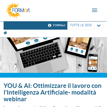
Toggle
navigat
TUTTE LE SEDI
FORMart
[UNK Breadcrumb]
YOU & AI: Ottimizzare il lavoro con
l'Intelligenza Artificiale- modalità
webinar