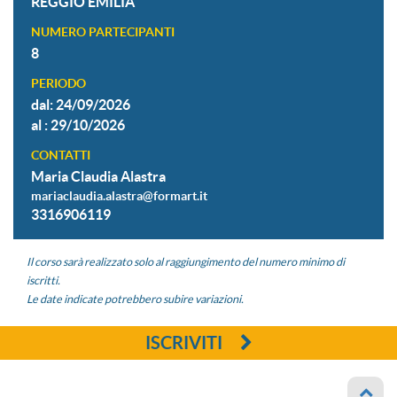
REGGIO EMILIA
NUMERO PARTECIPANTI
8
PERIODO
dal: 24/09/2026
al : 29/10/2026
CONTATTI
Maria Claudia Alastra
mariaclaudia.alastra@formart.it
3316906119
Il corso sarà realizzato solo al raggiungimento del numero minimo di
iscritti.
Le date indicate potrebbero subire variazioni.
ISCRIVITI