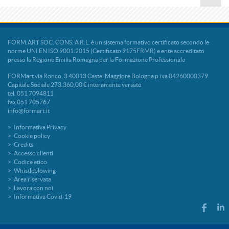
FORM.ART SOC. CONS. A R.L. è un sistema formativo certificato secondo le
norme UNI EN ISO 9001:2015 (Certificato 9175FRMR) e ente accreditato
presso la Regione Emilia Romagna per la Formazione Professionale
FORMart via Ronco, 3 40013 Castel Maggiore Bologna p.iva 04260000379
Capitale Sociale 273.360,00 € interamente versato
tel. 051 7094811
fax 051 705767
info@formart.it
Informativa Privacy
Cookie policy
Credits
Accesso clienti
Codice etico
Whistleblowing
Area riservata
Lavora con noi
Informativa Covid-19