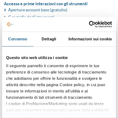
Accesso e prime interazioni con gli strumenti
Apertura account base (gratuito)
Geografia degli strumenti
Funzioni delle interfacce di lavoro
Caratteristiche delle interfacce di lavoro
Consenso
Dettagli
Informazioni sui cookie
Migliorare le interazioni
Analisi di prompt di terze parti
Schema dei prompt
Questo sito web utilizza i cookie
Creazione di prompt
Il seguente pannello ti consente di esprimere le tue
Schema per output efficaci
preferenze di consenso alle tecnologie di tracciamento
che adottiamo per offrire le funzionalità e svolgere le
Comprensione e gestione dei limiti dello strumento
attività descritte nella pagina Cookie policy, in cui puoi
Limiti degli strumenti
trovare le informazioni in merito all'utilità e al
funzionamento di tali strumenti di tracciamento.
Risposte inadeguate
I cookie di Profilazione/Marketing sono usati da terze
Formulazione delle domande
parti per consentire la personalizzazione della pubblicità
Dettaglio nelle richieste
online in base ai siti da te visitati.