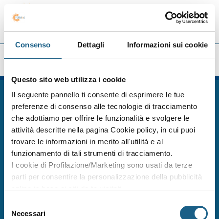
Toggle
navigat
Consenso
Dettagli
Informazioni sui cookie
TUTTE LE SEDI
FORMart
[UNK Breadcrumb]
Questo sito web utilizza i cookie
Il seguente pannello ti consente di esprimere le tue
FORM.ART SOC. CONS. A R.L. è un sistema formativo certificato secondo le
norme UNI EN ISO 9001:2015 (Certificato 9175FRMR) e ente accreditato
preferenze di consenso alle tecnologie di tracciamento
presso la Regione Emilia Romagna per la Formazione Professionale
che adottiamo per offrire le funzionalità e svolgere le
FORMart via Ronco, 3 40013 Castel Maggiore Bologna p.iva 04260000379
attività descritte nella pagina Cookie policy, in cui puoi
Capitale Sociale 273.360,00 € interamente versato
trovare le informazioni in merito all'utilità e al
tel. 051 7094811
fax 051 705767
funzionamento di tali strumenti di tracciamento.
info@formart.it
I cookie di Profilazione/Marketing sono usati da terze
Informativa Privacy
parti per consentire la personalizzazione della pubblicità
Cookie policy
online in base ai siti da te visitati.
Credits
Puoi comunque rivedere e modificare le tue scelte in
Accesso clienti
Selezione
Codice etico
qualsiasi momento. Consulta anche la nostra Privacy
Necessari
del
Whistleblowing