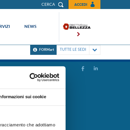
CERCA
ACCEDI
RVIZI
NEWS
TUTTE LE SEDI
FORMart
rmativa Privacy
ie policy
its
sso clienti
Informazioni sui cookie
ce etico
stleblowing
 riservata
ra con noi
ormativa Covid-19
i tracciamento che adottiamo