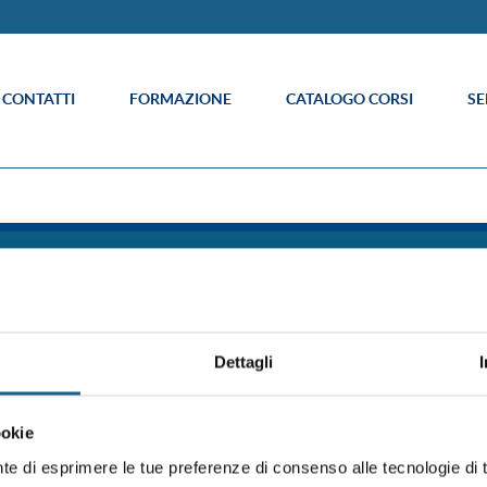
E CONTATTI
FORMAZIONE
CATALOGO CORSI
SE
Info
è un sistema formativo certificato secondo
Cook
015 (Certificato 9175FRMR) e ente
Cred
ne Emilia Romagna per la Formazione
Acce
Dettagli
Codi
 Castel Maggiore Bologna p.iva 04260000379
Whi
€ interamente versato
Area
ookie
Lavo
Inf
nte di esprimere le tue preferenze di consenso alle tecnologie d