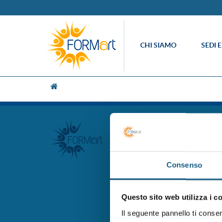
CHI SIAMO
SEDI 
[UNK Breadcrumb]
FORM.ART SOC. CONS. A R.L. 
le norme UNI EN ISO 9001:2
accreditato presso la Regio
Professionale
Consenso
FORMart via Ronco, 3 40013
Capitale Sociale 273.360,00 
tel. 051 7094811
Questo sito web utilizza i c
fax 051 705767
Il seguente pannello ti conse
info@formart.it