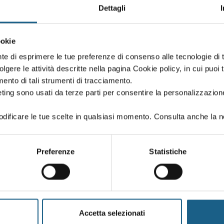
ende di settori della classe di rischio alto
Dettagli
ookie
DATE E ORARI
nte di esprimere le tue preferenze di consenso alle tecnologie d
volgere le attività descritte nella pagina Cookie policy, in cui puoi 
amento di tali strumenti di tracciamento.
ende di settori della classe di rischio alto
ting sono usati da terze parti per consentire la personalizzazione
ificare le tue scelte in qualsiasi momento. Consulta anche la n
DATE E ORARI
Preferenze
Statistiche
ende di settori della classe di rischio alto
Accetta selezionati
DATE E ORARI