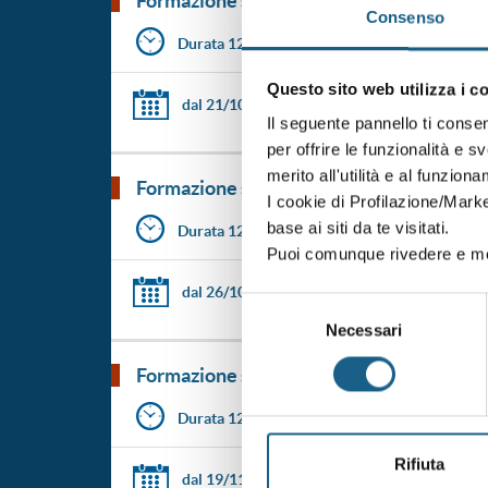
formazione specifica dei lavoratori di azi
Consenso
Durata 12 ore
Questo sito web utilizza i c
dal 21/10/2026
al 28/10/2026
Il seguente pannello ti conse
per offrire le funzionalità e s
merito all'utilità e al funzion
formazione specifica dei lavoratori di azi
I cookie di Profilazione/Marke
base ai siti da te visitati.
Durata 12 ore
Puoi comunque rivedere e mod
dal 26/10/2026
al 29/10/2026
Selezione
Necessari
del
consenso
formazione specifica dei lavoratori di azi
Durata 12 ore
Rifiuta
dal 19/11/2026
al 24/11/2026