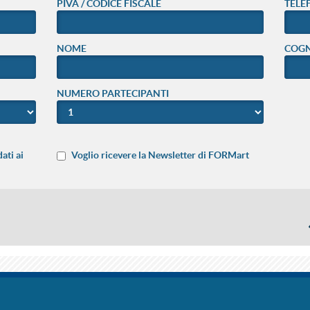
PIVA / CODICE FISCALE
TELE
NOME
COG
NUMERO PARTECIPANTI
ati ai
Voglio ricevere la Newsletter di FORMart