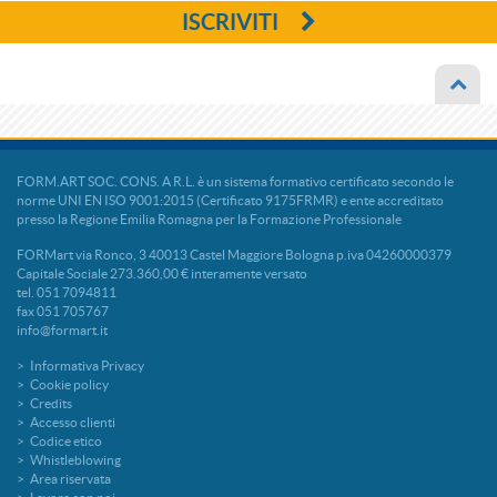
ISCRIVITI
FORM.ART SOC. CONS. A R.L. è un sistema formativo certificato secondo le
norme UNI EN ISO 9001:2015 (Certificato 9175FRMR) e ente accreditato
presso la Regione Emilia Romagna per la Formazione Professionale
FORMart via Ronco, 3 40013 Castel Maggiore Bologna p.iva 04260000379
Capitale Sociale 273.360,00 € interamente versato
tel. 051 7094811
fax 051 705767
info@formart.it
Informativa Privacy
Cookie policy
Credits
Accesso clienti
Codice etico
Whistleblowing
Area riservata