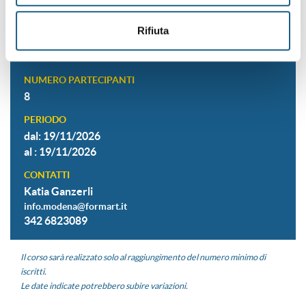
QUOTA DI PARTECIPAZIONE
€ 70.00 + iva
Rifiuta
SEDE
MODENA
NUMERO PARTECIPANTI
8
PERIODO
dal: 19/11/2026
al : 19/11/2026
CONTATTI
Katia Ganzerli
info.modena@formart.it
342 6823089
Il corso sarà realizzato solo al raggiungimento del numero minimo di
iscritti.
Le date indicate potrebbero subire variazioni.