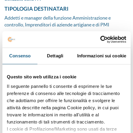
TIPOLOGIA DESTINATARI
Addetti e manager della funzione Amministrazione e
controllo, Imprenditori di aziende artigiane e di PMI
ARGOMENTI TRATTATI
A. La normativa di riferimento: digitalizzazione ed
ecosistema nazionale di approvvigionamento digitale (e-
Consenso
Dettagli
Informazioni sui cookie
procurement) nel nuovo codice dei contratti pubblici,
soggetti, piattaforme e strumenti
B. Strumenti di acquisto e negoziazione nel MePA: gli
Questo sito web utilizza i cookie
acquisti da catalogo e la trattativa diretta; il confronto di
preventivi; la richiesta di Offerta Semplice; la richiesta di
Il seguente pannello ti consente di esprimere le tue
Offerta Evoluta
preferenze di consenso alle tecnologie di tracciamento
che adottiamo per offrire le funzionalità e svolgere le
attività descritte nella pagina Cookie policy, in cui puoi
ATTESTATO
trovare le informazioni in merito all'utilità e al
funzionamento di tali strumenti di tracciamento.
Attestato di Frequenza
I cookie di Profilazione/Marketing sono usati da terze