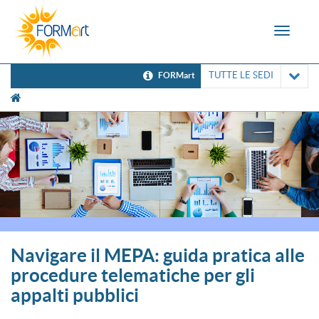
Toggle
navigat
TUTTE LE SEDI
FORMart
[UNK Breadcrumb]
Navigare il MEPA: guida pratica alle
procedure telematiche per gli
appalti pubblici