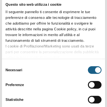
DELL’IMPRESA
Questo sito web utilizza i cookie
L’iscrizione all’albo: come dimostrare la capacità finanziaria
con fideiussioni o assicurazioni professionali
Il seguente pannello ti consente di esprimere le tue
Fatturazione dei servizi di trasporto, modalità di
preferenze di consenso alle tecnologie di tracciamento
pagamento e forme di credito
che adottiamo per offrire le funzionalità e svolgere le
attività descritte nella pagina Cookie policy, in cui puoi
Contabilizzazione del costo di servizio (costo per
trovare le informazioni in merito all'utilità e al
autoveicolo, costo per chilometro)
funzionamento di tali strumenti di tracciamento.
ACCESSO AL MERCATO
Norme per l’accesso alla professione in Europa e paesi
I cookie di Profilazione/Marketing sono usati da terze
extra UE
parti per consentire la personalizzazione della pubblicità
online in base ai siti da te visitati.
Studio delle procedure di trasporto e dei documenti
Puoi comunque rivedere e modificare le tue scelte in
necessari
Selezione
qualsiasi momento. Consulta anche la nostra Privacy
NORME TECNICHE E DI GESTIONE TECNICA
Necessari
del
Regole tecniche di trasporto in Italia, Europa e paesi extra
Policy.
consenso
UE
Preferenze
SICUREZZA STRADALE
Norme di sicurezza, limiti di velocità, segnaletica in Europa
Cronotachigrafo, strumentazione e fissaggio del carico
Statistiche
TRASPORTO INTERNAZIONALE