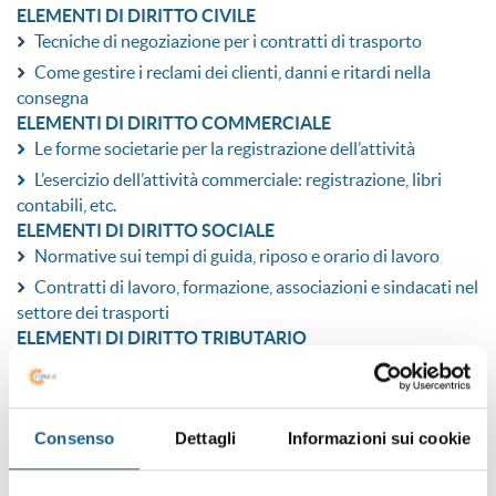
ELEMENTI DI DIRITTO CIVILE
Tecniche di negoziazione per i contratti di trasporto
Come gestire i reclami dei clienti, danni e ritardi nella
consegna
ELEMENTI DI DIRITTO COMMERCIALE
Le forme societarie per la registrazione dell’attività
L’esercizio dell’attività commerciale: registrazione, libri
contabili, etc.
ELEMENTI DI DIRITTO SOCIALE
Normative sui tempi di guida, riposo e orario di lavoro
Contratti di lavoro, formazione, associazioni e sindacati nel
settore dei trasporti
ELEMENTI DI DIRITTO TRIBUTARIO
Gestione dell’iva per i servizi di trasporto e delle imposte
sui redditi
Gestione delle tasse di circolazione dei mezzi, imposte e
Consenso
Dettagli
Informazioni sui cookie
pedaggi autostradali
GESTIONE COMMERCIALE E FINANZIARIA