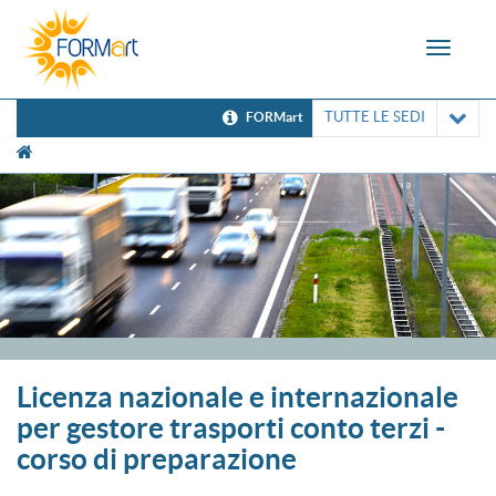
Toggle
navigat
TUTTE LE SEDI
FORMart
[UNK Breadcrumb]
Licenza nazionale e internazionale
per gestore trasporti conto terzi -
corso di preparazione