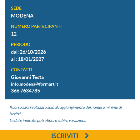
SEDE
MODENA
NUMERO PARTECIPANTI
12
PERIODO
dal: 26/10/2026
al : 18/01/2027
CONTATTI
Giovanni Testa
info.modena@formart.it
366 7634785
Il corso sarà realizzato solo al raggiungimento del numero minimo di
iscritti.
Le date indicate potrebbero subire variazioni.
ISCRIVITI