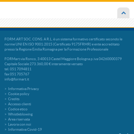
FORM.ART SOC. CONS. A R.L. è un sistema formativo certificato secondo le
norme UNI EN ISO 9001:2015 (Certificato 9175FRMR) e ente accreditato
presso la Regione Emilia Romagna per la Formazione Professionale
FORMart via Ronco, 3 40013 Castel Maggiore Bologna p.iva 04260000379
Capitale Sociale 273.360,00 € interamente versato
tel. 051 7094811
fax 051 705767
info@formart.it
Informativa Privacy
Cookie policy
Credits
Accesso clienti
Codice etico
Whistleblowing
Area riservata
Lavora con noi
Informativa Covid-19