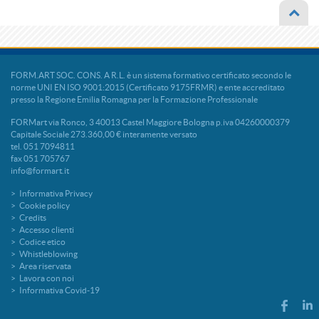
FORM.ART SOC. CONS. A R.L. è un sistema formativo certificato secondo le
norme UNI EN ISO 9001:2015 (Certificato 9175FRMR) e ente accreditato
presso la Regione Emilia Romagna per la Formazione Professionale
FORMart via Ronco, 3 40013 Castel Maggiore Bologna p.iva 04260000379
Capitale Sociale 273.360,00 € interamente versato
tel. 051 7094811
fax 051 705767
info@formart.it
Informativa Privacy
Cookie policy
Credits
Accesso clienti
Codice etico
Whistleblowing
Area riservata
Lavora con noi
Informativa Covid-19