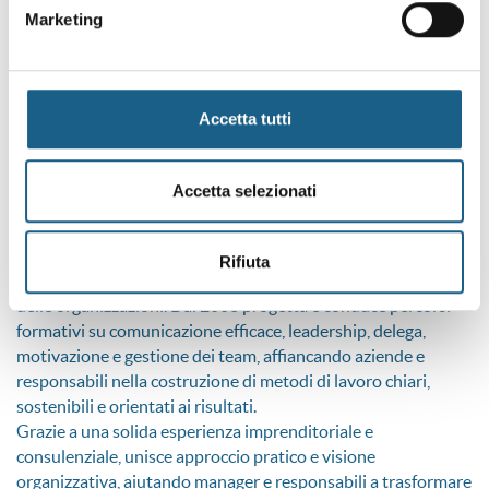
Marketing
Attestato di frequenza
TERMINE ISCRIZIONI
14/09/2026
Accetta tutti
CALENDARIO
Il corso si terrà lunedì 28 settembre dalle 17.30 alle 21.30
Accetta selezionati
DOCENTE
BECCHI MARCO_ Business coach e formatore aziendale con
Rifiuta
oltre 15 anni di esperienza nello sviluppo delle persone e
delle organizzazioni. Dal 2008 progetta e conduce percorsi
formativi su comunicazione efficace, leadership, delega,
motivazione e gestione dei team, affiancando aziende e
responsabili nella costruzione di metodi di lavoro chiari,
sostenibili e orientati ai risultati.
Grazie a una solida esperienza imprenditoriale e
consulenziale, unisce approccio pratico e visione
organizzativa, aiutando manager e responsabili a trasformare