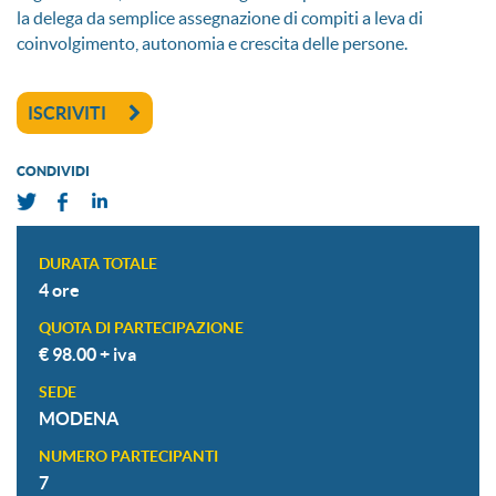
la delega da semplice assegnazione di compiti a leva di
coinvolgimento, autonomia e crescita delle persone.
ISCRIVITI
CONDIVIDI
DURATA TOTALE
4 ore
QUOTA DI PARTECIPAZIONE
€ 98.00 + iva
SEDE
MODENA
NUMERO PARTECIPANTI
7