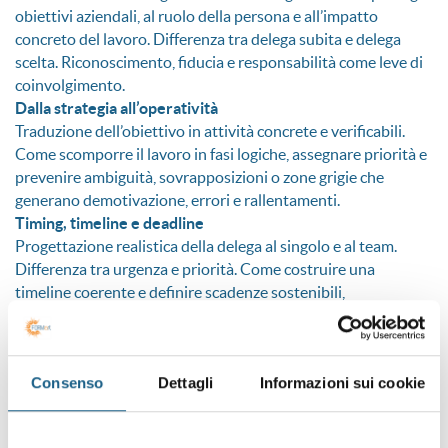
obiettivi aziendali, al ruolo della persona e all’impatto
concreto del lavoro. Differenza tra delega subita e delega
scelta. Riconoscimento, fiducia e responsabilità come leve di
coinvolgimento.
Dalla strategia all’operatività
Traduzione dell’obiettivo in attività concrete e verificabili.
Come scomporre il lavoro in fasi logiche, assegnare priorità e
prevenire ambiguità, sovrapposizioni o zone grigie che
generano demotivazione, errori e rallentamenti.
Timing, timeline e deadline
Progettazione realistica della delega al singolo e al team.
Differenza tra urgenza e priorità. Come costruire una
timeline coerente e definire scadenze sostenibili,
mantenendo il controllo dell’avanzamento senza ricadere
nella micro-gestione, che mina autonomia e motivazione.
Delegare, affiancare, sviluppare autonomia
Consenso
Dettagli
Informazioni sui cookie
La delega come leva di crescita e di fiducia. Il percorso di
affiancamento e sviluppo delle competenze attraverso step
progressivi, finalizzati all’autonomia operativa e alla