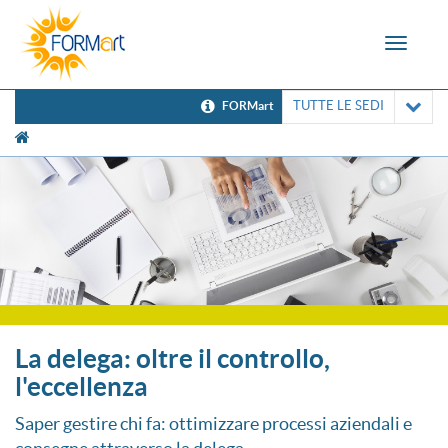
Toggle
navigat
TUTTE LE SEDI
FORMart
[UNK Breadcrumb]
La delega: oltre il controllo,
l'eccellenza
Saper gestire chi fa: ottimizzare processi aziendali e