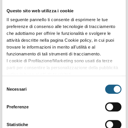
Accedi con le credenziali che hai già creato in fase di
Questo sito web utilizza i cookie
iscrizione:
Il seguente pannello ti consente di esprimere le tue
AZIENDA
PRIVATO
preferenze di consenso alle tecnologie di tracciamento
che adottiamo per offrire le funzionalità e svolgere le
P. IVA
attività descritte nella pagina Cookie policy, in cui puoi
trovare le informazioni in merito all'utilità e al
funzionamento di tali strumenti di tracciamento.
PASSWORD
(minimo 8 caratteri)
I cookie di Profilazione/Marketing sono usati da terze
parti per consentire la personalizzazione della pubblicità
online in base ai siti da te visitati.
Puoi comunque rivedere e modificare le tue scelte in
Selezione
qualsiasi momento. Consulta anche la nostra Privacy
Necessari
del
Policy.
consenso
Oppure prosegui l'iscrizione al corso come
ospite
Preferenze
Puoi proseguire l'iscrizione al corso senza fare login. Scegli
qui sotto se iscriverti al corso come azienda o come privato.
Statistiche