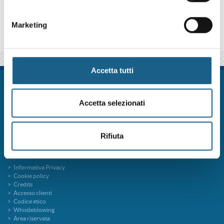
Marketing
Accetta tutti
FORM.ART SOC. CONS. A R.L. è un sistema formativo certificato secondo le
norme UNI EN ISO 9001:2015 (Certificato 9175FRMR) e ente accreditato
presso la Regione Emilia Romagna per la Formazione Professionale
Accetta selezionati
FORMart via Ronco, 3 40013 Castel Maggiore Bologna p.iva 04260000379
Capitale Sociale 273.360,00 € interamente versato
tel. 051 7094811
Rifiuta
fax 051 705767
info@formart.it
Informativa Privacy
Cookie policy
Credits
Accesso clienti
Codice etico
Whistleblowing
Area riservata