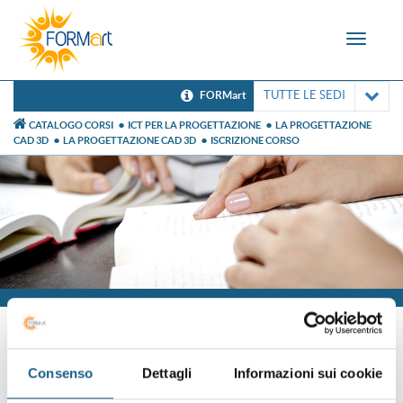
Toggle
navigat
TUTTE LE SEDI
FORMart
CATALOGO CORSI
ICT PER LA PROGETTAZIONE
LA PROGETTAZIONE
CAD 3D
LA PROGETTAZIONE CAD 3D
ISCRIZIONE CORSO
Iscrizione
Consenso
Dettagli
Informazioni sui cookie
Sei già cliente?