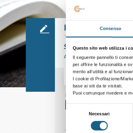
Iscrizione
Consenso
Sei già cliente?
Questo sito web utilizza i c
Accedi con le credenziali che hai già
Il seguente pannello ti conse
per offrire le funzionalità e s
merito all'utilità e al funzion
I cookie di Profilazione/Marke
AZIENDA
PRIVATO
base ai siti da te visitati.
Puoi comunque rivedere e mod
P. IVA
Selezione
Necessari
del
consenso