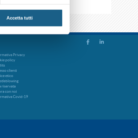
Accetta tutti
rmativa Privacy
ie policy
its
sso clienti
ce etico
stleblowing
 riservata
ra con noi
ormativa Covid-19