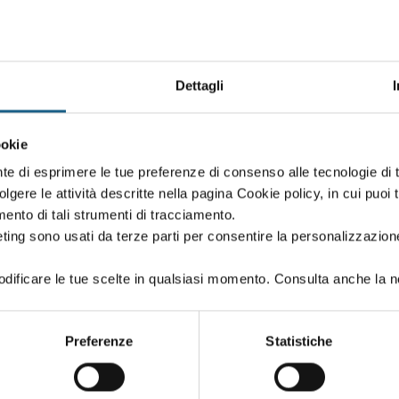
Dettagli
Oppure proseg
ookie
 creato in fase di iscrizione:
Puoi proseguire l'i
nte di esprimere le tue preferenze di consenso alle tecnologie d
se iscriverti al co
volgere le attività descritte nella pagina Cookie policy, in cui puoi 
amento di tali strumenti di tracciamento.
ting sono usati da terze parti per consentire la personalizzazione
ificare le tue scelte in qualsiasi momento. Consulta anche la n
PASSWORD
(minimo 8 caratteri)
Preferenze
Statistiche