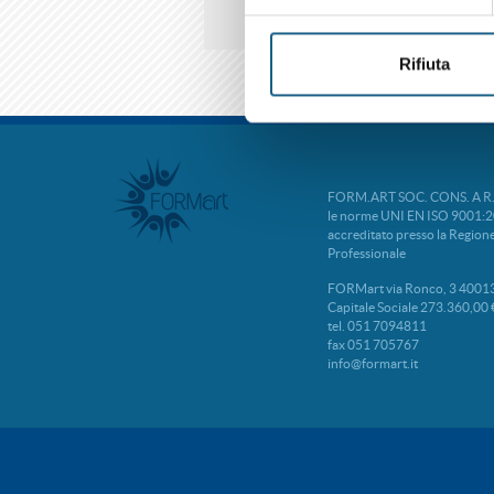
Rifiuta
FORM.ART SOC. CONS. A R.L. 
le norme UNI EN ISO 9001:2
accreditato presso la Regio
Professionale
FORMart via Ronco, 3 40013
Capitale Sociale 273.360,00 
tel. 051 7094811
fax 051 705767
info@formart.it