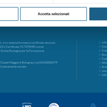
Accetta selezionati
Info
è un sistema formativo certificato secondo
Cook
015 (Certificato 9175FRMR) e ente
Cred
ne Emilia Romagna per la Formazione
Acce
Codi
 Castel Maggiore Bologna p.iva 04260000379
Whi
€ interamente versato
Area
Lavo
Inf