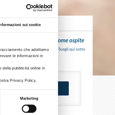
Informazioni sui cookie
ui l'iscrizione al corso come ospite
scrizione al corso senza fare login. Scegli qui sotto
i tracciamento che adottiamo
rso come azienda o come privato.
trovare le informazioni in
 della pubblicità online in
ostra Privacy Policy.
Marketing