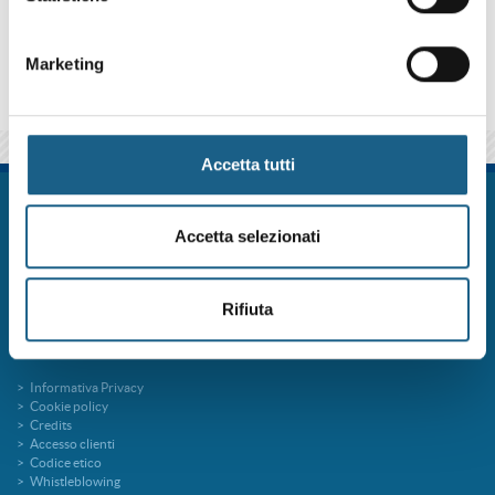
qui sotto se iscriverti al corso come azienda o come privato.
Marketing
Accetta tutti
FORM.ART SOC. CONS. A R.L. è un sistema formativo certificato secondo le
norme UNI EN ISO 9001:2015 (Certificato 9175FRMR) e ente accreditato
Accetta selezionati
presso la Regione Emilia Romagna per la Formazione Professionale
FORMart via Ronco, 3 40013 Castel Maggiore Bologna p.iva 04260000379
Capitale Sociale 273.360,00 € interamente versato
Rifiuta
tel. 051 7094811
fax 051 705767
info@formart.it
Informativa Privacy
Cookie policy
Credits
Accesso clienti
Codice etico
Whistleblowing