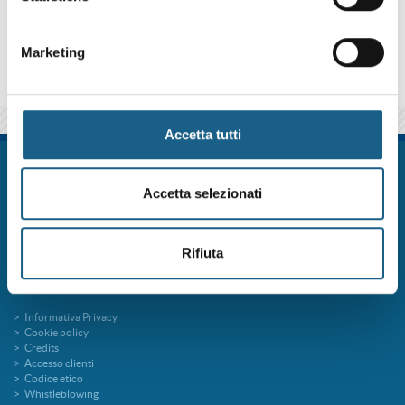
qui sotto se iscriverti al corso come azienda o come privato.
Marketing
Accetta tutti
FORM.ART SOC. CONS. A R.L. è un sistema formativo certificato secondo le
norme UNI EN ISO 9001:2015 (Certificato 9175FRMR) e ente accreditato
Accetta selezionati
presso la Regione Emilia Romagna per la Formazione Professionale
FORMart via Ronco, 3 40013 Castel Maggiore Bologna p.iva 04260000379
Capitale Sociale 273.360,00 € interamente versato
Rifiuta
tel. 051 7094811
fax 051 705767
info@formart.it
Informativa Privacy
Cookie policy
Credits
Accesso clienti
Codice etico
Whistleblowing