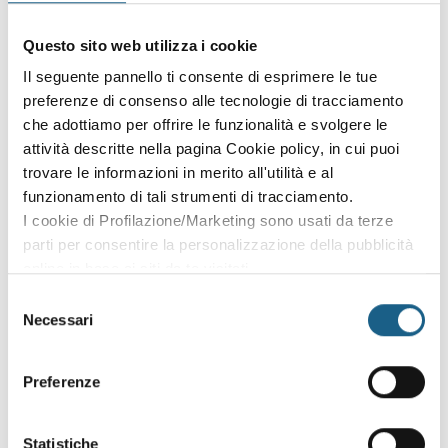
Accedi con le credenziali che hai già creato in fase di
Questo sito web utilizza i cookie
iscrizione:
Il seguente pannello ti consente di esprimere le tue
preferenze di consenso alle tecnologie di tracciamento
AZIENDA
PRIVATO
che adottiamo per offrire le funzionalità e svolgere le
P. IVA
attività descritte nella pagina Cookie policy, in cui puoi
trovare le informazioni in merito all'utilità e al
funzionamento di tali strumenti di tracciamento.
I cookie di Profilazione/Marketing sono usati da terze
PASSWORD
(minimo 8 caratteri)
parti per consentire la personalizzazione della pubblicità
online in base ai siti da te visitati.
Puoi comunque rivedere e modificare le tue scelte in
Selezione
qualsiasi momento. Consulta anche la nostra Privacy
Necessari
del
Policy.
consenso
Oppure prosegui l'iscrizione al corso come
Preferenze
ospite
Puoi proseguire l'iscrizione al corso senza fare login. Scegli
Statistiche