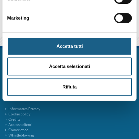
qui sotto se iscriverti al corso come azienda o come privato.
Marketing
Accetta tutti
FORM.ART SOC. CONS. A R.L. è un sistema formativo certificato secondo le
norme UNI EN ISO 9001:2015 (Certificato 9175FRMR) e ente accreditato
Accetta selezionati
presso la Regione Emilia Romagna per la Formazione Professionale
FORMart via Ronco, 3 40013 Castel Maggiore Bologna p.iva 04260000379
Capitale Sociale 273.360,00 € interamente versato
Rifiuta
tel. 051 7094811
fax 051 705767
info@formart.it
Informativa Privacy
Cookie policy
Credits
Accesso clienti
Codice etico
Whistleblowing