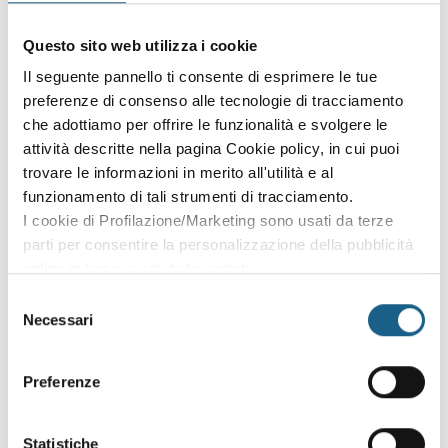
Accedi con le credenziali che hai già creato in fase di
Questo sito web utilizza i cookie
iscrizione:
Il seguente pannello ti consente di esprimere le tue
preferenze di consenso alle tecnologie di tracciamento
AZIENDA
PRIVATO
che adottiamo per offrire le funzionalità e svolgere le
P. IVA
attività descritte nella pagina Cookie policy, in cui puoi
trovare le informazioni in merito all'utilità e al
funzionamento di tali strumenti di tracciamento.
I cookie di Profilazione/Marketing sono usati da terze
PASSWORD
(minimo 8 caratteri)
parti per consentire la personalizzazione della pubblicità
online in base ai siti da te visitati.
Puoi comunque rivedere e modificare le tue scelte in
Selezione
qualsiasi momento. Consulta anche la nostra Privacy
Necessari
del
Policy.
consenso
Oppure prosegui l'iscrizione al corso come
Preferenze
ospite
Puoi proseguire l'iscrizione al corso senza fare login. Scegli
Statistiche