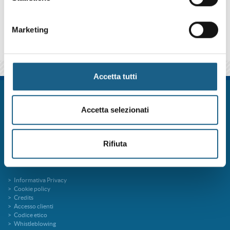
qui sotto se iscriverti al corso come azienda o come privato.
Marketing
Accetta tutti
FORM.ART SOC. CONS. A R.L. è un sistema formativo certificato secondo le
norme UNI EN ISO 9001:2015 (Certificato 9175FRMR) e ente accreditato
Accetta selezionati
presso la Regione Emilia Romagna per la Formazione Professionale
FORMart via Ronco, 3 40013 Castel Maggiore Bologna p.iva 04260000379
Capitale Sociale 273.360,00 € interamente versato
Rifiuta
tel. 051 7094811
fax 051 705767
info@formart.it
Informativa Privacy
Cookie policy
Credits
Accesso clienti
Codice etico
Whistleblowing