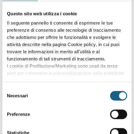
Accedi con le credenziali che hai già creato in fase di
Questo sito web utilizza i cookie
iscrizione:
Il seguente pannello ti consente di esprimere le tue
preferenze di consenso alle tecnologie di tracciamento
AZIENDA
PRIVATO
che adottiamo per offrire le funzionalità e svolgere le
P. IVA
attività descritte nella pagina Cookie policy, in cui puoi
trovare le informazioni in merito all'utilità e al
funzionamento di tali strumenti di tracciamento.
I cookie di Profilazione/Marketing sono usati da terze
PASSWORD
(minimo 8 caratteri)
parti per consentire la personalizzazione della pubblicità
online in base ai siti da te visitati.
Puoi comunque rivedere e modificare le tue scelte in
Selezione
qualsiasi momento. Consulta anche la nostra Privacy
Necessari
del
Policy.
consenso
Oppure prosegui l'iscrizione al corso come
Preferenze
ospite
Puoi proseguire l'iscrizione al corso senza fare login. Scegli
Statistiche