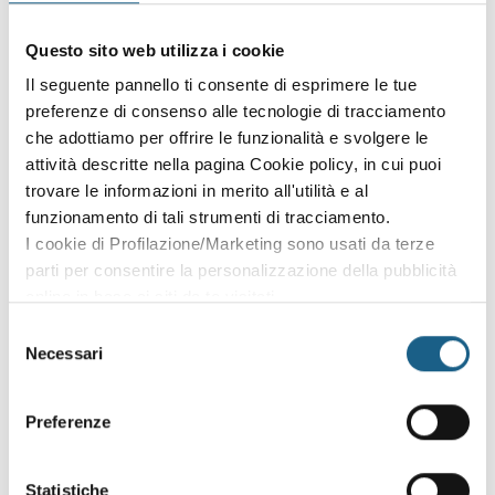
Accedi con le credenziali che hai già creato in fase di
Questo sito web utilizza i cookie
iscrizione:
Il seguente pannello ti consente di esprimere le tue
preferenze di consenso alle tecnologie di tracciamento
AZIENDA
PRIVATO
che adottiamo per offrire le funzionalità e svolgere le
P. IVA
attività descritte nella pagina Cookie policy, in cui puoi
trovare le informazioni in merito all'utilità e al
funzionamento di tali strumenti di tracciamento.
I cookie di Profilazione/Marketing sono usati da terze
PASSWORD
(minimo 8 caratteri)
parti per consentire la personalizzazione della pubblicità
online in base ai siti da te visitati.
Puoi comunque rivedere e modificare le tue scelte in
Selezione
qualsiasi momento. Consulta anche la nostra Privacy
Necessari
del
Policy.
consenso
Oppure prosegui l'iscrizione al corso come
Preferenze
ospite
Puoi proseguire l'iscrizione al corso senza fare login. Scegli
Statistiche