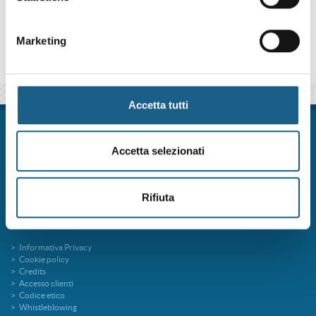
qui sotto se iscriverti al corso come azienda o come privato.
Marketing
Accetta tutti
FORM.ART SOC. CONS. A R.L. è un sistema formativo certificato secondo le
norme UNI EN ISO 9001:2015 (Certificato 9175FRMR) e ente accreditato
Accetta selezionati
presso la Regione Emilia Romagna per la Formazione Professionale
FORMart via Ronco, 3 40013 Castel Maggiore Bologna p.iva 04260000379
Capitale Sociale 273.360,00 € interamente versato
Rifiuta
tel. 051 7094811
fax 051 705767
info@formart.it
Informativa Privacy
Cookie policy
Credits
Accesso clienti
Codice etico
Whistleblowing