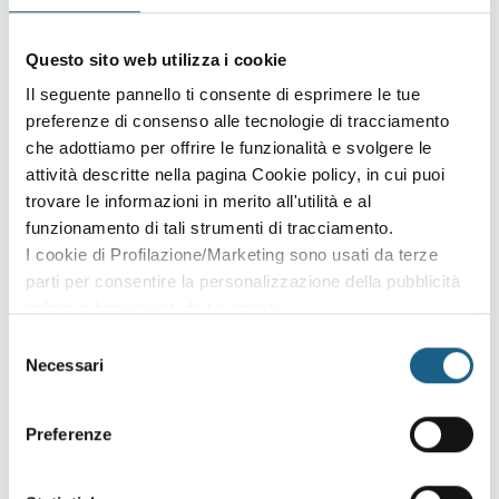
Sei già cliente?
Accedi con le credenziali che hai già creato in fase di
Questo sito web utilizza i cookie
iscrizione:
Il seguente pannello ti consente di esprimere le tue
preferenze di consenso alle tecnologie di tracciamento
AZIENDA
PRIVATO
che adottiamo per offrire le funzionalità e svolgere le
attività descritte nella pagina Cookie policy, in cui puoi
P. IVA
trovare le informazioni in merito all'utilità e al
funzionamento di tali strumenti di tracciamento.
I cookie di Profilazione/Marketing sono usati da terze
PASSWORD
(minimo 8 caratteri)
parti per consentire la personalizzazione della pubblicità
online in base ai siti da te visitati.
Puoi comunque rivedere e modificare le tue scelte in
Selezione
qualsiasi momento. Consulta anche la nostra Privacy
Necessari
del
Policy.
consenso
Oppure prosegui l'iscrizione al corso come
Preferenze
ospite
Puoi proseguire l'iscrizione al corso senza fare login. Scegli