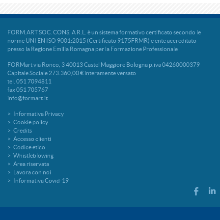
FORM.ART SOC. CONS. A R.L. è un sistema formativo certificato secondo le
norme UNI EN ISO 9001:2015 (Certificato 9175FRMR) e ente accreditato
presso la Regione Emilia Romagna per la Formazione Professionale
FORMart via Ronco, 3 40013 Castel Maggiore Bologna p.iva 04260000379
Capitale Sociale 273.360,00 € interamente versato
tel. 051 7094811
fax 051 705767
info@formart.it
Informativa Privacy
Cookie policy
Credits
Accesso clienti
Codice etico
Whistleblowing
Area riservata
Lavora con noi
Informativa Covid-19