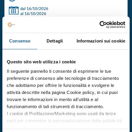
dal 16/10/2026
al 16/10/2026
DATE E ORARI
€ 110.00
ISCRIVITI
+ IVA
Consenso
Dettagli
Informazioni sui cookie
aggiornamento formazione per lavoratori di aziende di
tutte le classe di rischio
Questo sito web utilizza i cookie
Il seguente pannello ti consente di esprimere le tue
Durata 6 ore
preferenze di consenso alle tecnologie di tracciamento
dal 29/10/2026
che adottiamo per offrire le funzionalità e svolgere le
al 29/10/2026
attività descritte nella pagina Cookie policy, in cui puoi
DATE E ORARI
trovare le informazioni in merito all'utilità e al
funzionamento di tali strumenti di tracciamento.
€ 110.00
ISCRIVITI
+ IVA
I cookie di Profilazione/Marketing sono usati da terze
parti per consentire la personalizzazione della pubblicità
online in base ai siti da te visitati.
aggiornamento formazione per lavoratori di aziende di