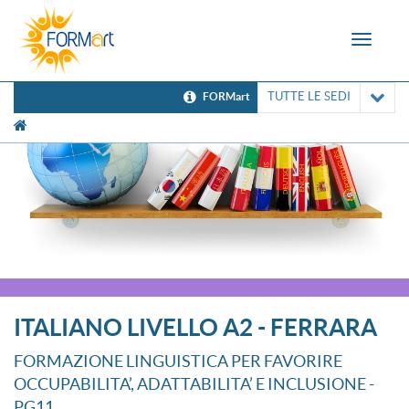
Toggle
navigat
TUTTE LE SEDI
FORMart
[UNK Breadcrumb]
ITALIANO LIVELLO A2 - FERRARA
FORMAZIONE LINGUISTICA PER FAVORIRE
OCCUPABILITA’, ADATTABILITA’ E INCLUSIONE -
PG11