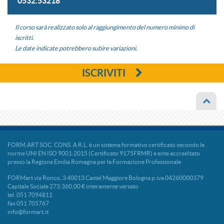
0532.53218
Il corso sarà realizzato solo al raggiungimento del numero minimo di
iscritti.
Le date indicate potrebbero subire variazioni.
ISCRIVITI
FORM.ART SOC. CONS. A R.L. è un sistema formativo certificato secondo le
norme UNI EN ISO 9001:2015 (Certificato 9175FRMR) e ente accreditato
presso la Regione Emilia Romagna per la Formazione Professionale
FORMart via Ronco, 3 40013 Castel Maggiore Bologna p.iva 04260000379
Capitale Sociale 273.360,00 € interamente versato
tel. 051 7094811
fax 051 705767
info@formart.it