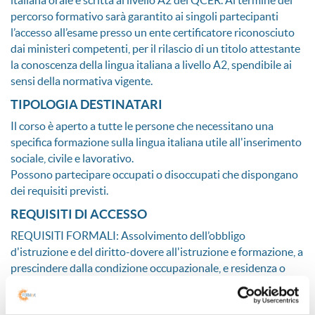
italiana orale e scritta al livello A2 del QCER. Al termine del
percorso formativo sarà garantito ai singoli partecipanti
l’accesso all’esame presso un ente certificatore riconosciuto
dai ministeri competenti, per il rilascio di un titolo attestante
la conoscenza della lingua italiana a livello A2, spendibile ai
sensi della normativa vigente.
TIPOLOGIA DESTINATARI
Il corso è aperto a tutte le persone che necessitano una
specifica formazione sulla lingua italiana utile all'inserimento
sociale, civile e lavorativo.
Possono partecipare occupati o disoccupati che dispongano
dei requisiti previsti.
REQUISITI DI ACCESSO
REQUISITI FORMALI: Assolvimento dell’obbligo
d'istruzione e del diritto-dovere all'istruzione e formazione, a
prescindere dalla condizione occupazionale, e residenza o
domicilio in regione Emilia-Romagna in data antecedente
l’iscrizione alle attività.