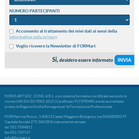
NUMERO PARTECIPANTI
Acconsento al trattamento dei miei dati ai sensi della
informativa sulla privacy
Voglio ricevere la Newsletter di FORMart
Si,
desidero essere informato
FORM.ART SOC. CONS. A R.L. è un sistema formativo certificato secondo le
norme UNI EN ISO 9001:2015 (Certificato 9175FRMR) e ente accreditato
presso la Regione Emilia Romagna per la Formazione Professionale
FORMart via Ronco, 3 40013 Castel Maggiore Bologna p.iva 04260000379
Capitale Sociale 273.360,00 € interamente versato
tel. 051 7094811
fax 051 705767
info@formart.it