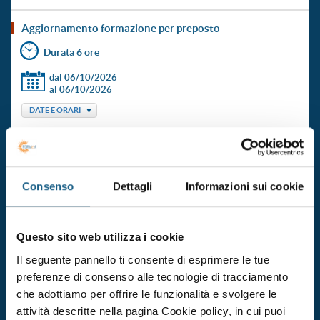
aggiornamento formazione per preposto
Durata 6 ore
dal 06/10/2026
al 06/10/2026
DATE E ORARI
€ 110.00
ISCRIVITI
+ IVA
Consenso
Dettagli
Informazioni sui cookie
aggiornamento formazione per preposto
Durata 6 ore
Questo sito web utilizza i cookie
dal 09/11/2026
al 09/11/2026
Il seguente pannello ti consente di esprimere le tue
preferenze di consenso alle tecnologie di tracciamento
DATE E ORARI
che adottiamo per offrire le funzionalità e svolgere le
€ 110.00
ISCRIVITI
+ IVA
attività descritte nella pagina Cookie policy, in cui puoi