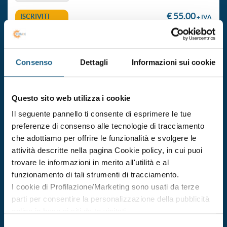
€ 55.00
ISCRIVITI
+ IVA
aggiornamento formazione per addetto alla gestione del
Consenso
Dettagli
Informazioni sui cookie
primo soccorso (gruppo b e c)
Durata 4 ore
Questo sito web utilizza i cookie
dal 23/10/2026
al 23/10/2026
Il seguente pannello ti consente di esprimere le tue
DATE E ORARI
preferenze di consenso alle tecnologie di tracciamento
che adottiamo per offrire le funzionalità e svolgere le
€ 55.00
ISCRIVITI
+ IVA
attività descritte nella pagina Cookie policy, in cui puoi
trovare le informazioni in merito all'utilità e al
funzionamento di tali strumenti di tracciamento.
aggiornamento formazione per addetto alla gestione del
I cookie di Profilazione/Marketing sono usati da terze
primo soccorso (gruppo b e c)
parti per consentire la personalizzazione della pubblicità
Durata 4 ore
online in base ai siti da te visitati.
Puoi comunque rivedere e modificare le tue scelte in
dal 30/10/2026
Selezione