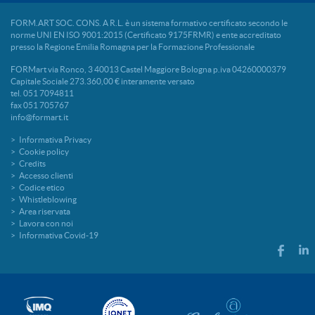
FORM.ART SOC. CONS. A R.L. è un sistema formativo certificato secondo le
norme UNI EN ISO 9001:2015 (Certificato 9175FRMR) e ente accreditato
presso la Regione Emilia Romagna per la Formazione Professionale
FORMart via Ronco, 3 40013 Castel Maggiore Bologna p.iva 04260000379
Capitale Sociale 273.360,00 € interamente versato
tel. 051 7094811
fax 051 705767
info@formart.it
Informativa Privacy
Cookie policy
Credits
Accesso clienti
Codice etico
Whistleblowing
Area riservata
Lavora con noi
Informativa Covid-19