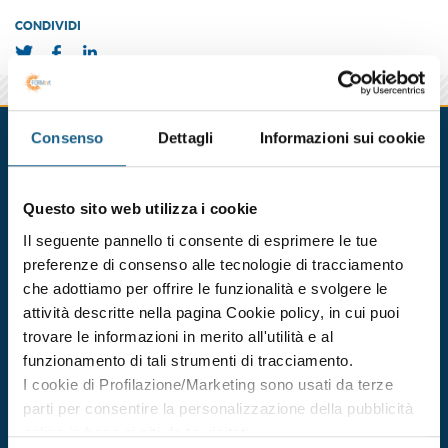
CONDIVIDI
Corsi in partenza
Consenso
Dettagli
Informazioni sui cookie
BOLOGNA
CESENA
FERRARA
FORLI'
PARMA
PIACEN
Questo sito web utilizza i cookie
Il seguente pannello ti consente di esprimere le tue
formazione per preposti
preferenze di consenso alle tecnologie di tracciamento
Durata 12 ore
che adottiamo per offrire le funzionalità e svolgere le
dal 25/09/2026
attività descritte nella pagina Cookie policy, in cui puoi
al 28/09/2026
trovare le informazioni in merito all'utilità e al
DATE E ORARI
funzionamento di tali strumenti di tracciamento.
I cookie di Profilazione/Marketing sono usati da terze
€ 211.00
ISCRIVITI
+ IVA
parti per consentire la personalizzazione della pubblicità
online in base ai siti da te visitati.