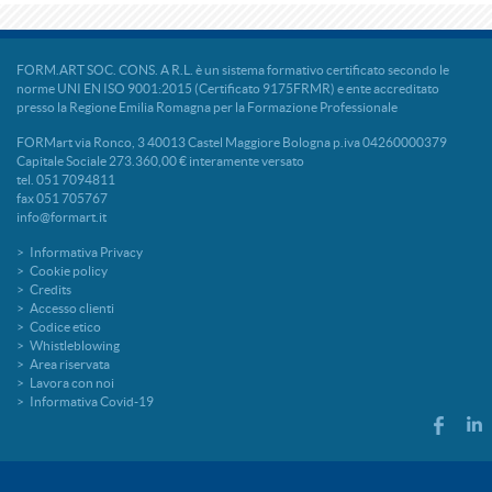
FORM.ART SOC. CONS. A R.L. è un sistema formativo certificato secondo le
norme UNI EN ISO 9001:2015 (Certificato 9175FRMR) e ente accreditato
presso la Regione Emilia Romagna per la Formazione Professionale
FORMart via Ronco, 3 40013 Castel Maggiore Bologna p.iva 04260000379
Capitale Sociale 273.360,00 € interamente versato
tel. 051 7094811
fax 051 705767
info@formart.it
Informativa Privacy
Cookie policy
Credits
Accesso clienti
Codice etico
Whistleblowing
Area riservata
Lavora con noi
Informativa Covid-19