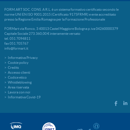
FORM.ART SOC. CONS. A R.L. è un sistema formativo certificato secondo le
norme UNI EN ISO 9001:2015 (Certificato 9175FRMR) e ente accreditato
presso la Regione Emilia Romagna per la Formazione Professionale
FORMart via Ronco, 3 40013 Castel Maggiore Bologna p.iva 04260000379
Capitale Sociale 273.360,00 € interamente versato
tel. 051 7094811
fax 051 705767
info@formart.it
Informativa Privacy
Cookie policy
Credits
Accesso clienti
Codice etico
Whistleblowing
Area riservata
Lavora con noi
Informativa Covid-19