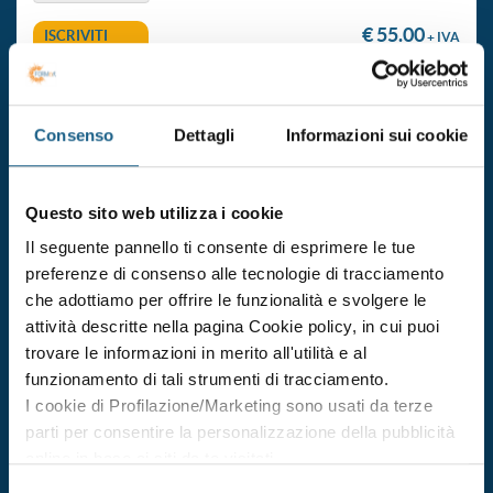
€ 55.00
ISCRIVITI
+ IVA
aggiornamento formazione per addetto alla gestione del
Consenso
Dettagli
Informazioni sui cookie
primo soccorso (gruppo b e c)
Durata 4 ore
Questo sito web utilizza i cookie
dal 23/10/2026
al 23/10/2026
Il seguente pannello ti consente di esprimere le tue
DATE E ORARI
preferenze di consenso alle tecnologie di tracciamento
che adottiamo per offrire le funzionalità e svolgere le
€ 55.00
ISCRIVITI
+ IVA
attività descritte nella pagina Cookie policy, in cui puoi
trovare le informazioni in merito all'utilità e al
funzionamento di tali strumenti di tracciamento.
aggiornamento formazione per addetto alla gestione del
I cookie di Profilazione/Marketing sono usati da terze
primo soccorso (gruppo b e c)
parti per consentire la personalizzazione della pubblicità
Durata 4 ore
online in base ai siti da te visitati.
Puoi comunque rivedere e modificare le tue scelte in
dal 30/10/2026
Selezione