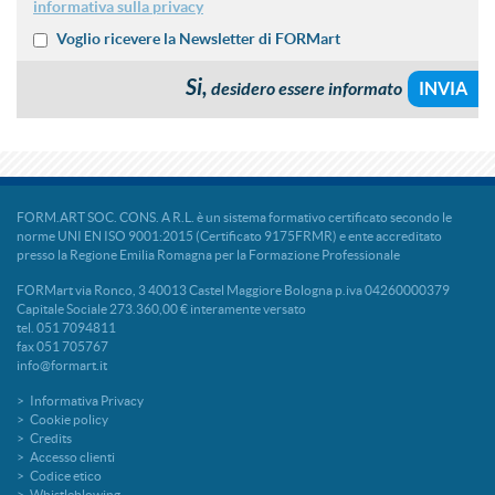
informativa sulla privacy
Voglio ricevere la Newsletter di FORMart
Si,
desidero essere informato
FORM.ART SOC. CONS. A R.L. è un sistema formativo certificato secondo le
norme UNI EN ISO 9001:2015 (Certificato 9175FRMR) e ente accreditato
presso la Regione Emilia Romagna per la Formazione Professionale
FORMart via Ronco, 3 40013 Castel Maggiore Bologna p.iva 04260000379
Capitale Sociale 273.360,00 € interamente versato
tel. 051 7094811
fax 051 705767
info@formart.it
Informativa Privacy
Cookie policy
Credits
Accesso clienti
Codice etico
Whistleblowing