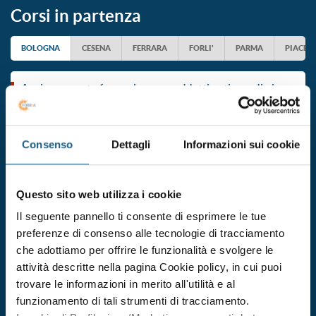
Corsi in partenza
BOLOGNA
CESENA
FERRARA
FORLI'
PARMA
PIACEN
aggiornamento formazione per addetti antincendio in
attivita' di livello 1
Durata 2 ore
Consenso
Dettagli
Informazioni sui cookie
dal 23/09/2026
al 23/09/2026
DATE E ORARI
Questo sito web utilizza i cookie
€ 60.00
ISCRIVITI
+ IVA
Il seguente pannello ti consente di esprimere le tue
preferenze di consenso alle tecnologie di tracciamento
che adottiamo per offrire le funzionalità e svolgere le
aggiornamento formazione per addetti antincendio in
attività descritte nella pagina Cookie policy, in cui puoi
attivita' di livello 1
trovare le informazioni in merito all'utilità e al
Durata 2 ore
funzionamento di tali strumenti di tracciamento.