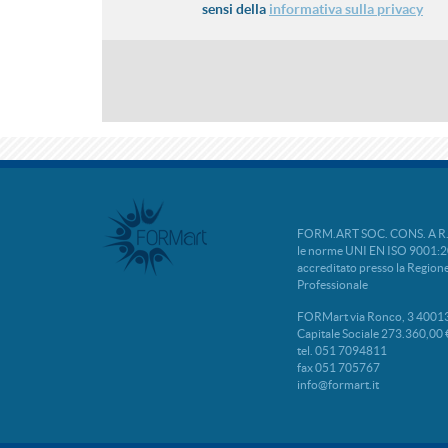
sensi della
informativa sulla privacy
FORM.ART SOC. CONS. A R.L. 
le norme UNI EN ISO 9001:2
accreditato presso la Regio
Professionale
FORMart via Ronco, 3 40013
Capitale Sociale 273.360,00 
tel. 051 7094811
fax 051 705767
info@formart.it