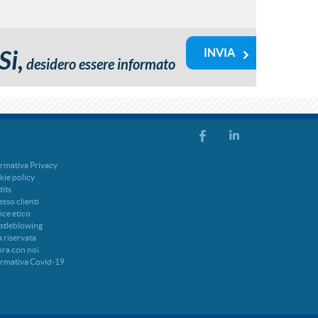
Si,
desidero essere informato
rmativa Privacy
ie policy
its
sso clienti
ce etico
stleblowing
 riservata
ra con noi
ormativa Covid-19