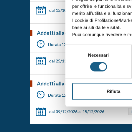
per offrire le funzionalità e s
dal 15/10/2026
al 19/10/2026
merito all'utilità e al funzion
I cookie di Profilazione/Marke
base ai siti da te visitati.
addetti alla conduzione dei carrelli ele
Puoi comunque rivedere e mod
Durata 12 ore
Selezione
Necessari
del
dal 25/11/2026
al 27/11/2026
consenso
addetti alla conduzione dei carrelli ele
Rifiuta
Durata 12 ore
dal 09/12/2026
al 15/12/2026