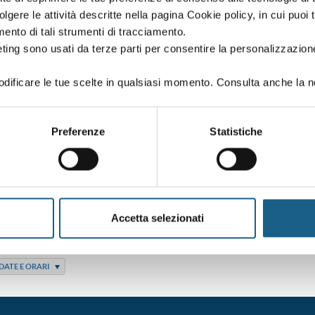
volgere le attività descritte nella pagina Cookie policy, in cui puoi 
DATE E ORARI
amento di tali strumenti di tracciamento.
ting sono usati da terze parti per consentire la personalizzazione
vatori industriali semoventi con conducente a bordo
ificare le tue scelte in qualsiasi momento. Consulta anche la n
Preferenze
Statistiche
DATE E ORARI
vatori industriali semoventi con conducente a bordo
Accetta selezionati
DATE E ORARI