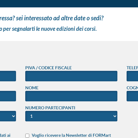
eressa? sei interessato ad altre date o sedi?
o per segnalarti le nuove edizioni dei corsi.
PIVA / CODICE FISCALE
TELE
NOME
COG
NUMERO PARTECIPANTI
ati ai
Voglio ricevere la Newsletter di FORMart