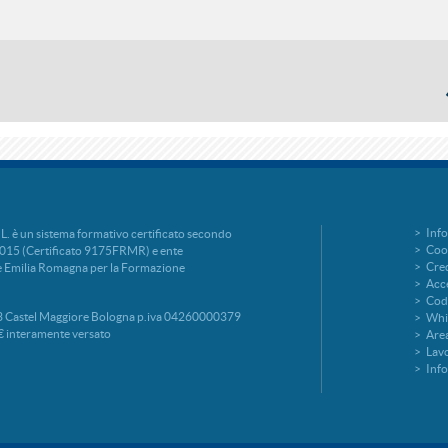
Info
è un sistema formativo certificato secondo
Cook
015 (Certificato 9175FRMR) e ente
Cred
ne Emilia Romagna per la Formazione
Acce
Codi
 Castel Maggiore Bologna p.iva 04260000379
Whi
€ interamente versato
Area
Lavo
Inf