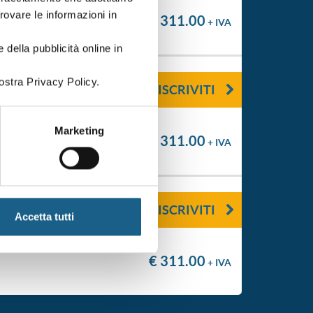
trovare le informazioni in
€ 311.00
+ IVA
 della pubblicità online in
ostra Privacy Policy.
ISCRIVITI
Marketing
€ 311.00
+ IVA
ISCRIVITI
Accetta tutti
€ 311.00
+ IVA