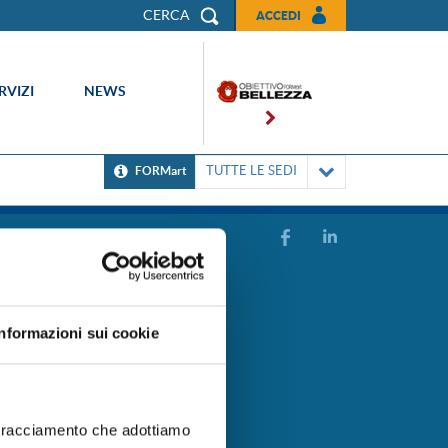
CERCA
ACCEDI
RVIZI
NEWS
TUTTE LE SEDI
FORMart
rmativa Privacy
ie policy
its
sso clienti
Informazioni sui cookie
ce etico
stleblowing
 riservata
ra con noi
ormativa Covid-19
i tracciamento che adottiamo