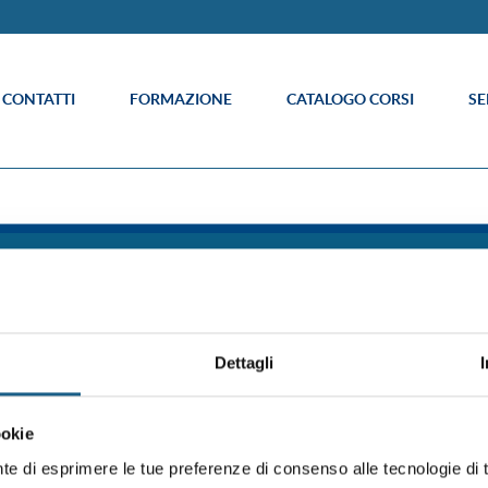
E CONTATTI
FORMAZIONE
CATALOGO CORSI
SE
Info
è un sistema formativo certificato secondo
Cook
015 (Certificato 9175FRMR) e ente
Cred
ne Emilia Romagna per la Formazione
Acce
Dettagli
Codi
 Castel Maggiore Bologna p.iva 04260000379
Whi
€ interamente versato
Area
ookie
Lavo
Inf
nte di esprimere le tue preferenze di consenso alle tecnologie d