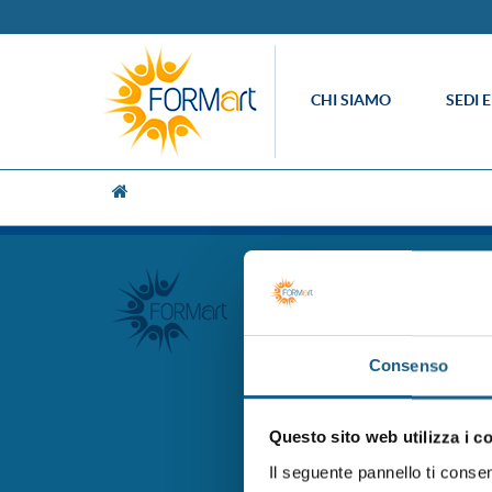
CHI SIAMO
SEDI 
[UNK Breadcrumb]
FORM.ART SOC. CONS. A R.L. 
le norme UNI EN ISO 9001:2
accreditato presso la Regio
Professionale
Consenso
FORMart via Ronco, 3 40013
Capitale Sociale 273.360,00 
Questo sito web utilizza i c
tel. 051 7094811
fax 051 705767
Il seguente pannello ti conse
info@formart.it