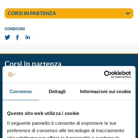
CORSI IN PARTENZA
CONDIVIDI
Corsi in partenza
BOLOGNA
CESENA
FERRARA
FORLI'
PARMA
PIACEN
Consenso
Dettagli
Informazioni sui cookie
formazione per addetto alla gestione del primo soccorso
(gruppo b e c)
Durata 12 ore
Questo sito web utilizza i cookie
dal 22/09/2026
Il seguente pannello ti consente di esprimere le tue
al 30/09/2026
preferenze di consenso alle tecnologie di tracciamento
DATE E ORARI
che adottiamo per offrire le funzionalità e svolgere le