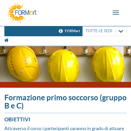
Toggle
navigat
TUTTE LE SEDI
FORMart
[UNK Breadcrumb]
Formazione primo soccorso (gruppo
B e C)
OBIETTIVI
Attraverso il corso i partecipanti saranno in grado di attuare