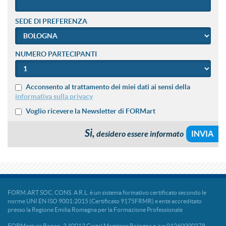
SEDE DI PREFERENZA
NUMERO PARTECIPANTI
Acconsento al trattamento dei miei dati ai sensi della
informativa sulla privacy
Voglio ricevere la Newsletter di FORMart
Si,
desidero essere informato
FORM.ART SOC. CONS. A R.L. è un sistema formativo certificato secondo le
norme UNI EN ISO 9001:2015 (Certificato 9175FRMR) e ente accreditato
presso la Regione Emilia Romagna per la Formazione Professionale
FORMart via Ronco, 3 40013 Castel Maggiore Bologna p.iva 04260000379