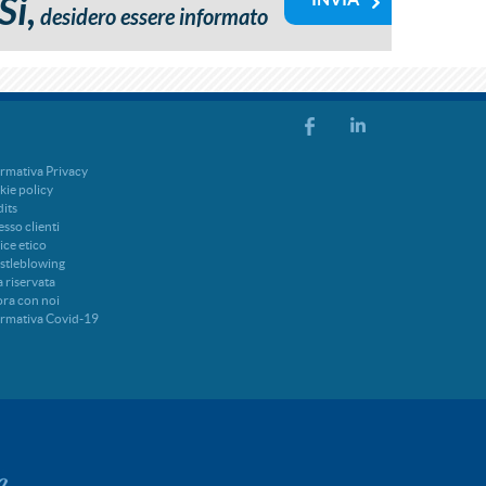
Si,
desidero essere informato
rmativa Privacy
ie policy
its
sso clienti
ce etico
stleblowing
 riservata
ra con noi
ormativa Covid-19