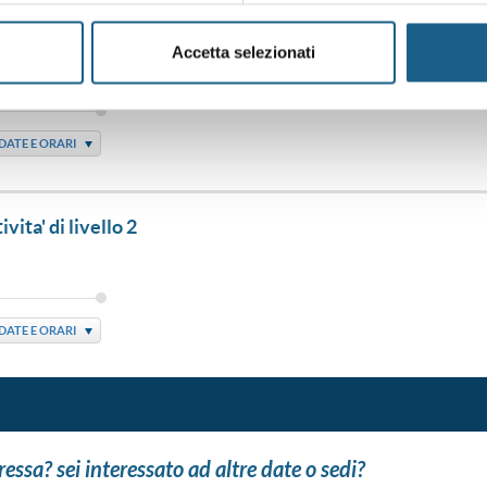
vita' di livello 2
Accetta selezionati
DATE E ORARI
vita' di livello 2
DATE E ORARI
eressa? sei interessato ad altre date o sedi?