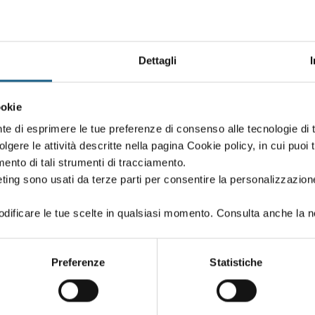
DATE E ORARI
Dettagli
vita' di livello 2
ookie
nte di esprimere le tue preferenze di consenso alle tecnologie d
volgere le attività descritte nella pagina Cookie policy, in cui puoi 
amento di tali strumenti di tracciamento.
DATE E ORARI
ting sono usati da terze parti per consentire la personalizzazione
ificare le tue scelte in qualsiasi momento. Consulta anche la n
vita' di livello 2
Preferenze
Statistiche
DATE E ORARI