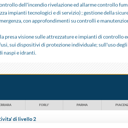
trollo dell'incendio rivelazione ed allarme controllo fumi
za impianti tecnologici e di servizio) ; gestione della sicur
 emergenza, con approfondimenti su controlli e manutenzion
la presa visione sulle attrezzature e impianti di controllo e
usi, sui dispositivi di protezione individuale; sull'uso degli
di naspi e idranti.
ERRARA
FORLI'
PARMA
PIACEN
vita' di livello 2