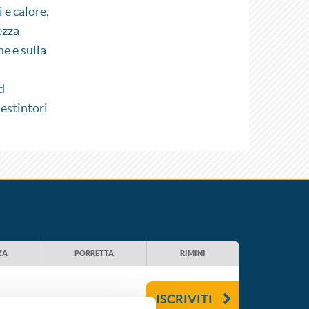
 e calore,
ezza
e e sulla
d
 estintori
ZA
PORRETTA
RIMINI
ISCRIVITI