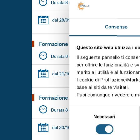
Durata 8 ore
dal 28/09/2026
al 28/09/2026
Consenso
formazione per addetti antincendio in atti
Questo sito web utilizza i c
Durata 8 ore
Il seguente pannello ti conse
per offrire le funzionalità e s
merito all'utilità e al funzion
dal 21/10/2026
al 21/10/2026
I cookie di Profilazione/Marke
base ai siti da te visitati.
Puoi comunque rivedere e mod
formazione per addetti antincendio in atti
Selezione
Durata 8 ore
Necessari
del
consenso
dal 30/10/2026
al 30/10/2026