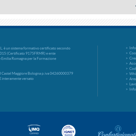
Info
è un sistema formativo certificato secondo
Cook
015 (Certificato 9175FRMR) e ente
Cred
ne Emilia Romagna per la Formazione
Acce
Codi
 Castel Maggiore Bologna p.iva 04260000379
Whi
€ interamente versato
Area
Lavo
Inf