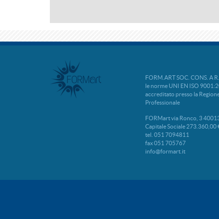
FORM.ART SOC. CONS. A R.L. 
le norme UNI EN ISO 9001:2
accreditato presso la Regio
Professionale
FORMart via Ronco, 3 40013
Capitale Sociale 273.360,00 
tel. 051 7094811
fax 051 705767
info@formart.it