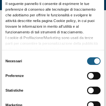
Il seguente pannello ti consente di esprimere le tue
preferenze di consenso alle tecnologie di tracciamento
che adottiamo per offrire le funzionalità e svolgere le
non hai trovato ciò che ti interessa? sei interessato
attività descritte nella pagina Cookie policy, in cui puoi
ad altre date o sedi?
trovare le informazioni in merito all'utilità e al
Lascia i tuoi dati e ti contatteremo per segnalarti le nuove
funzionamento di tali strumenti di tracciamento.
edizioni dei corsi.
I cookie di Profilazione/Marketing sono usati da terze
parti per consentire la personalizzazione della pubblicità
AZIENDA
PRIVATO
online in base ai siti da te visitati.
RAGIONE SOCIALE
Puoi comunque rivedere e modificare le tue scelte in
Selezione
qualsiasi momento. Consulta anche la nostra Privacy
Necessari
del
Policy.
consenso
PIVA / CODICE FISCALE
Preferenze
TELEFONO
Statistiche
E-MAIL
Marketing