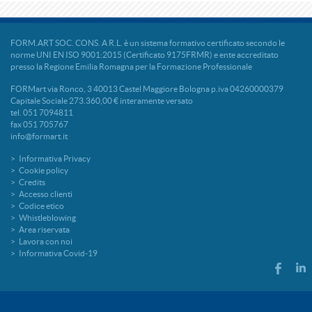
FORM.ART SOC. CONS. A R.L. è un sistema formativo certificato secondo le
norme UNI EN ISO 9001:2015 (Certificato 9175FRMR) e ente accreditato
presso la Regione Emilia Romagna per la Formazione Professionale
FORMart via Ronco, 3 40013 Castel Maggiore Bologna p.iva 04260000379
Capitale Sociale 273.360,00 € interamente versato
tel. 051 7094811
fax 051 705767
info@formart.it
Informativa Privacy
Cookie policy
Credits
Accesso clienti
Codice etico
Whistleblowing
Area riservata
Lavora con noi
Informativa Covid-19