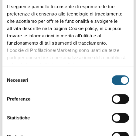
Il seguente pannello ti consente di esprimere le tue
preferenze di consenso alle tecnologie di tracciamento
che adottiamo per offrire le funzionalità e svolgere le
per questo corso al momento non ci sono edizioni
attività descritte nella pagina Cookie policy, in cui puoi
attive.
trovare le informazioni in merito all'utilità e al
Lascia i tuoi dati e ti contatteremo non appena saranno
funzionamento di tali strumenti di tracciamento.
calendarizzate.
I cookie di Profilazione/Marketing sono usati da terze
parti per consentire la personalizzazione della pubblicità
AZIENDA
PRIVATO
online in base ai siti da te visitati.
RAGIONE SOCIALE
Puoi comunque rivedere e modificare le tue scelte in
Selezione
qualsiasi momento. Consulta anche la nostra Privacy
Necessari
del
Policy.
consenso
PIVA / CODICE FISCALE
Preferenze
TELEFONO
Statistiche
E-MAIL