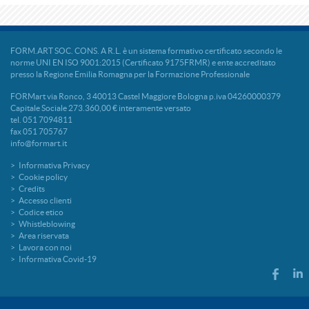
FORM.ART SOC. CONS. A R.L. è un sistema formativo certificato secondo le
norme UNI EN ISO 9001:2015 (Certificato 9175FRMR) e ente accreditato
presso la Regione Emilia Romagna per la Formazione Professionale
FORMart via Ronco, 3 40013 Castel Maggiore Bologna p.iva 04260000379
Capitale Sociale 273.360,00 € interamente versato
tel. 051 7094811
fax 051 705767
info@formart.it
Informativa Privacy
Cookie policy
Credits
Accesso clienti
Codice etico
Whistleblowing
Area riservata
Lavora con noi
Informativa Covid-19