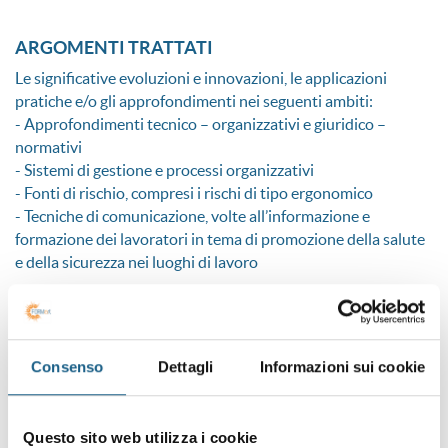
ARGOMENTI TRATTATI
Le significative evoluzioni e innovazioni, le applicazioni
pratiche e/o gli approfondimenti nei seguenti ambiti:
- Approfondimenti tecnico – organizzativi e giuridico –
normativi
- Sistemi di gestione e processi organizzativi
- Fonti di rischio, compresi i rischi di tipo ergonomico
- Tecniche di comunicazione, volte all’informazione e
formazione dei lavoratori in tema di promozione della salute
e della sicurezza nei luoghi di lavoro
DURATA
14 ore di formazione.
Aggiornamento quinquennale
Consenso
Dettagli
Informazioni sui cookie
SONO INTERESSATO
Questo sito web utilizza i cookie
CONDIVIDI