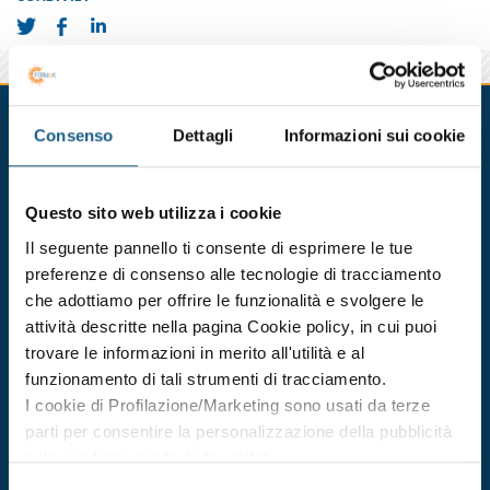
Corsi in partenza
Consenso
Dettagli
Informazioni sui cookie
BOLOGNA
CESENA
FERRARA
FORLI'
PARMA
PIACEN
Questo sito web utilizza i cookie
aggiornamento formazione per addetto alla gestione del
Il seguente pannello ti consente di esprimere le tue
primo soccorso (gruppo a)
preferenze di consenso alle tecnologie di tracciamento
Durata 6 ore
che adottiamo per offrire le funzionalità e svolgere le
attività descritte nella pagina Cookie policy, in cui puoi
dal 25/11/2026
al 25/11/2026
trovare le informazioni in merito all'utilità e al
funzionamento di tali strumenti di tracciamento.
DATE E ORARI
I cookie di Profilazione/Marketing sono usati da terze
€ 80.00
ISCRIVITI
+ IVA
parti per consentire la personalizzazione della pubblicità
online in base ai siti da te visitati.
Puoi comunque rivedere e modificare le tue scelte in