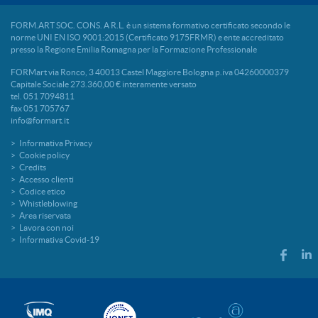
FORM.ART SOC. CONS. A R.L. è un sistema formativo certificato secondo le
norme UNI EN ISO 9001:2015 (Certificato 9175FRMR) e ente accreditato
presso la Regione Emilia Romagna per la Formazione Professionale
FORMart via Ronco, 3 40013 Castel Maggiore Bologna p.iva 04260000379
Capitale Sociale 273.360,00 € interamente versato
tel. 051 7094811
fax 051 705767
info@formart.it
Informativa Privacy
Cookie policy
Credits
Accesso clienti
Codice etico
Whistleblowing
Area riservata
Lavora con noi
Informativa Covid-19