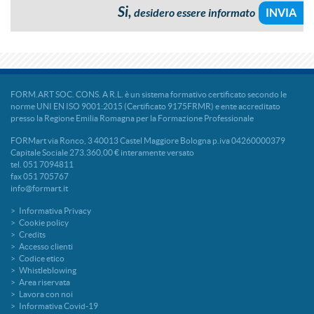
Si,
desidero essere informato
FORM.ART SOC. CONS. A R.L. è un sistema formativo certificato secondo le
norme UNI EN ISO 9001:2015 (Certificato 9175FRMR) e ente accreditato
presso la Regione Emilia Romagna per la Formazione Professionale
FORMart via Ronco, 3 40013 Castel Maggiore Bologna p.iva 04260000379
Capitale Sociale 273.360,00 € interamente versato
tel. 051 7094811
fax 051 705767
info@formart.it
Informativa Privacy
Cookie policy
Credits
Accesso clienti
Codice etico
Whistleblowing
Area riservata
Lavora con noi
Informativa Covid-19