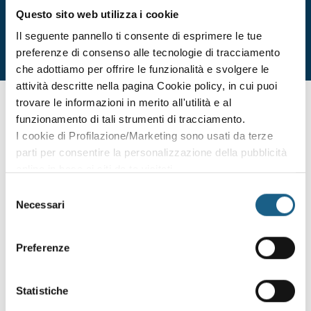
Questo sito web utilizza i cookie
€ 172.00
ISCRIVITI
+ IVA
Il seguente pannello ti consente di esprimere le tue
preferenze di consenso alle tecnologie di tracciamento
che adottiamo per offrire le funzionalità e svolgere le
attività descritte nella pagina Cookie policy, in cui puoi
non hai trovato ciò che ti interessa? sei interessato
trovare le informazioni in merito all'utilità e al
ad altre date o sedi?
funzionamento di tali strumenti di tracciamento.
Lascia i tuoi dati e ti contatteremo per segnalarti le nuove
I cookie di Profilazione/Marketing sono usati da terze
edizioni dei corsi.
parti per consentire la personalizzazione della pubblicità
online in base ai siti da te visitati.
AZIENDA
PRIVATO
Puoi comunque rivedere e modificare le tue scelte in
Selezione
qualsiasi momento. Consulta anche la nostra Privacy
Necessari
del
RAGIONE SOCIALE
Policy.
consenso
Preferenze
PIVA / CODICE FISCALE
Statistiche
TELEFONO