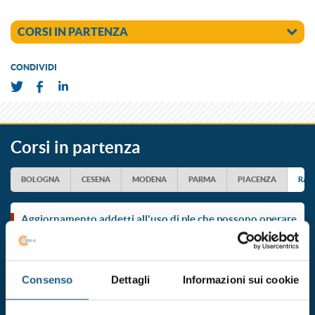
CORSI IN PARTENZA
CONDIVIDI
Corsi in partenza
BOLOGNA
CESENA
MODENA
PARMA
PIACENZA
RAV
aggiornamento addetti all'uso di ple che possono operare
con e senza stabilizzatori
Durata 4 ore
Consenso
Dettagli
Informazioni sui cookie
dal 23/10/2026
al 23/10/2026
DATE E ORARI