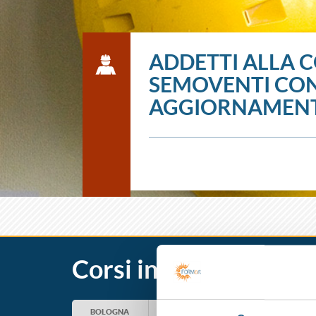
ADDETTI ALLA C
SEMOVENTI CON
AGGIORNAMEN
Corsi in partenza
BOLOGNA
CESENA
FERRARA
FO