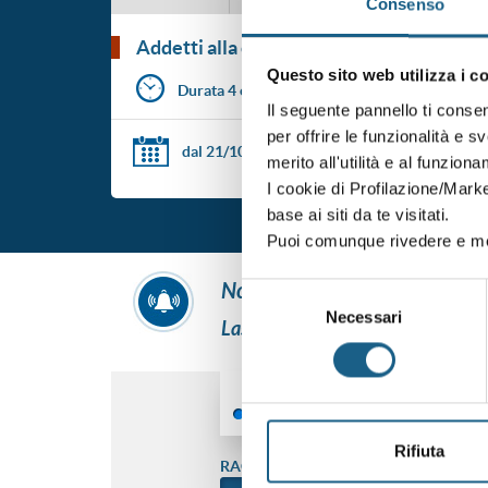
Consenso
addetti alla conduzione di carrelli ele
Questo sito web utilizza i c
Durata 4 ore
Il seguente pannello ti conse
per offrire le funzionalità e s
dal 21/10/2026
al 21/10/2026
merito all'utilità e al funzion
I cookie di Profilazione/Marke
base ai siti da te visitati.
Puoi comunque rivedere e mod
non hai trovato ciò che ti int
Selezione
Necessari
del
Lascia i tuoi dati e ti contatterem
consenso
AZIENDA
PRIVATO
Rifiuta
RAGIONE SOCIALE