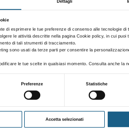
Dettagli
vatori semoventi con conducente a bordo - aggiornamento
ookie
nte di esprimere le tue preferenze di consenso alle tecnologie d
volgere le attività descritte nella pagina Cookie policy, in cui puoi 
DATE E ORARI
amento di tali strumenti di tracciamento.
ting sono usati da terze parti per consentire la personalizzazione
ificare le tue scelte in qualsiasi momento. Consulta anche la n
eressa? sei interessato ad altre date o sedi?
Preferenze
Statistiche
o per segnalarti le nuove edizioni dei corsi.
Accetta selezionati
PIVA / CODICE FISCALE
TELE