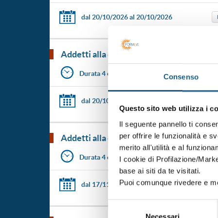
dal 20/10/2026
al 20/10/2026
addetti alla conduzione di carrelli ele
Durata 4 ore
Consenso
dal 20/10/2026
al 20/10/2026
Questo sito web utilizza i c
Il seguente pannello ti conse
per offrire le funzionalità e s
addetti alla conduzione di carrelli ele
merito all'utilità e al funzion
Durata 4 ore
I cookie di Profilazione/Marke
base ai siti da te visitati.
Puoi comunque rivedere e mod
dal 17/11/2026
al 17/11/2026
Selezione
Necessari
del