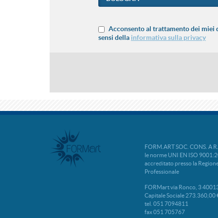
Acconsento al trattamento dei miei d
sensi della
informativa sulla privacy
FORM.ART SOC. CONS. A R.L. 
le norme UNI EN ISO 9001:2
accreditato presso la Regio
Professionale
FORMart via Ronco, 3 40013
Capitale Sociale 273.360,00 
tel. 051 7094811
fax 051 705767