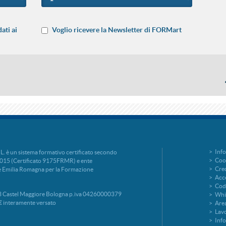
ati ai
Voglio ricevere la Newsletter di FORMart
Info
è un sistema formativo certificato secondo
Cook
015 (Certificato 9175FRMR) e ente
Cred
ne Emilia Romagna per la Formazione
Acce
Codi
 Castel Maggiore Bologna p.iva 04260000379
Whi
€ interamente versato
Area
Lavo
Inf