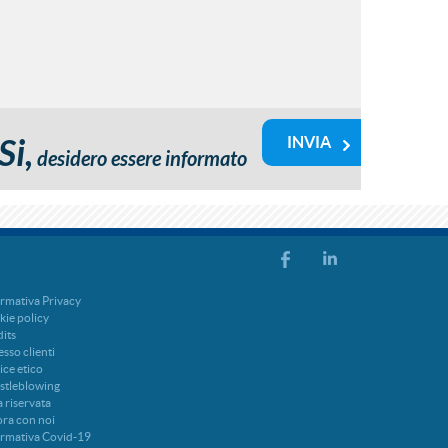
Si,
desidero essere informato
rmativa Privacy
ie policy
its
sso clienti
ce etico
stleblowing
 riservata
ra con noi
ormativa Covid-19