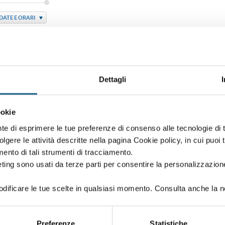
DATE E ORARI
vatori semoventi con conducente a bordo - aggiornamento
Dettagli
DATE E ORARI
ookie
nte di esprimere le tue preferenze di consenso alle tecnologie d
volgere le attività descritte nella pagina Cookie policy, in cui puoi 
vatori semoventi con conducente a bordo - aggiornamento
amento di tali strumenti di tracciamento.
ting sono usati da terze parti per consentire la personalizzazione
ificare le tue scelte in qualsiasi momento. Consulta anche la n
DATE E ORARI
Preferenze
Statistiche