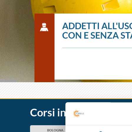
ADDETTI ALL'US
CON E SENZA ST
Corsi in partenza
BOLOGNA
CESENA