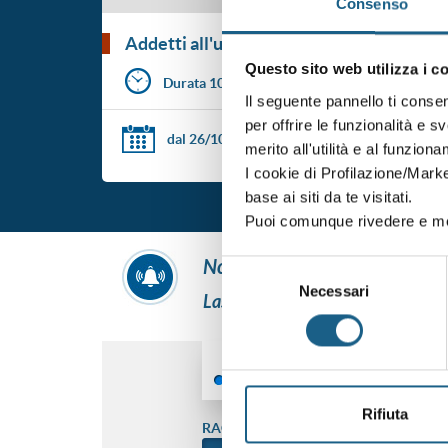
Consenso
addetti all'uso di ple che possono operar
Questo sito web utilizza i c
Durata 10 ore
Il seguente pannello ti conse
per offrire le funzionalità e s
dal 26/10/2026
al 28/10/2026
merito all'utilità e al funzion
I cookie di Profilazione/Marke
base ai siti da te visitati.
Puoi comunque rivedere e mod
non hai trovato ciò che ti int
Selezione
Necessari
del
Lascia i tuoi dati e ti contatterem
consenso
AZIENDA
PRIVATO
Rifiuta
RAGIONE SOCIALE