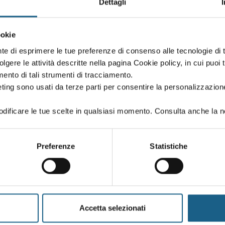
Dettagli
e con e senza stabilizzatori
ookie
nte di esprimere le tue preferenze di consenso alle tecnologie d
volgere le attività descritte nella pagina Cookie policy, in cui puoi 
DATE E ORARI
amento di tali strumenti di tracciamento.
ting sono usati da terze parti per consentire la personalizzazione
ificare le tue scelte in qualsiasi momento. Consulta anche la n
eressa? sei interessato ad altre date o sedi?
Preferenze
Statistiche
o per segnalarti le nuove edizioni dei corsi.
Accetta selezionati
PIVA / CODICE FISCALE
TELE