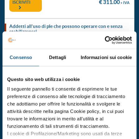
€ 311.00
ISCRIVITI
+ IVA
addetti all'uso di ple che possono operare con e senza
stabilizzatori
Durata 10 ore
dal 23/11/2026
Consenso
Dettagli
Informazioni sui cookie
al 26/11/2026
DATE E ORARI
€ 311.00
Questo sito web utilizza i cookie
ISCRIVITI
+ IVA
Il seguente pannello ti consente di esprimere le tue
preferenze di consenso alle tecnologie di tracciamento
addetti all'uso di ple che possono operare con e senza
che adottiamo per offrire le funzionalità e svolgere le
stabilizzatori
attività descritte nella pagina Cookie policy, in cui puoi
trovare le informazioni in merito all'utilità e al
Durata 10 ore
funzionamento di tali strumenti di tracciamento.
dal 11/12/2026
I cookie di Profilazione/Marketing sono usati da terze
al 17/12/2026