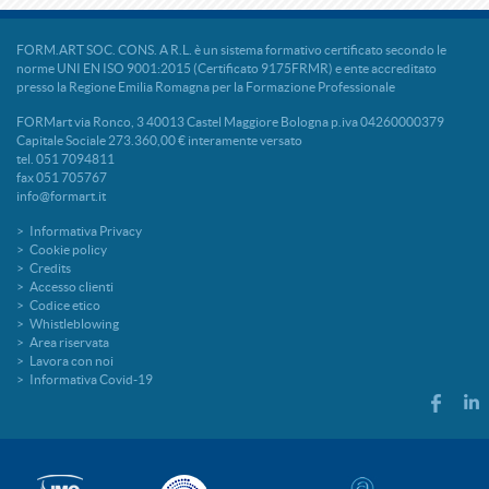
FORM.ART SOC. CONS. A R.L. è un sistema formativo certificato secondo le
norme UNI EN ISO 9001:2015 (Certificato 9175FRMR) e ente accreditato
presso la Regione Emilia Romagna per la Formazione Professionale
FORMart via Ronco, 3 40013 Castel Maggiore Bologna p.iva 04260000379
Capitale Sociale 273.360,00 € interamente versato
tel. 051 7094811
fax 051 705767
info@formart.it
Informativa Privacy
Cookie policy
Credits
Accesso clienti
Codice etico
Whistleblowing
Area riservata
Lavora con noi
Informativa Covid-19