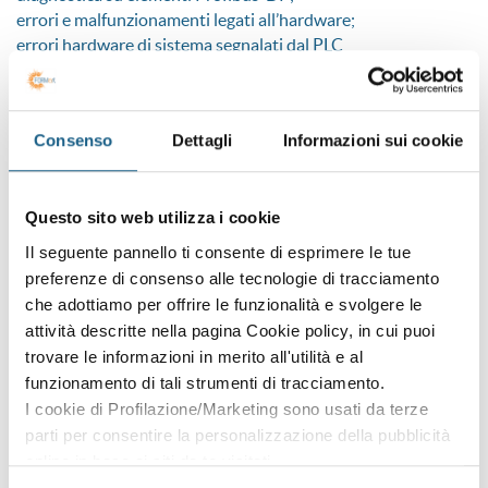
errori e malfunzionamenti legati all’hardware;
errori hardware di sistema segnalati dal PLC
malfunzionamenti: relativi alle schede di I/O digitali e
analogiche, relativi a schede intelligenti, dovuti allo
spegnimento/stop del PLC;
Consenso
Dettagli
Informazioni sui cookie
diagnostica di malfunzionamenti impiantistici tramite
l’ambiente di sviluppo software;
tecniche di utilizzo dell’ambiente di sviluppo software come
Questo sito web utilizza i cookie
strumento di diagnostica;
malfunzionamenti dovuti alla sensoristica;
Il seguente pannello ti consente di esprimere le tue
metodologie di analisi della parte elettrica del
preferenze di consenso alle tecnologie di tracciamento
malfunzionamento;
che adottiamo per offrire le funzionalità e svolgere le
trappole software per l’analisi di malfunzionamenti
attività descritte nella pagina Cookie policy, in cui puoi
impiantistici differentemente non individuabili;
trovare le informazioni in merito all'utilità e al
errori e malfunzionamenti legati al software;
funzionamento di tali strumenti di tracciamento.
errori software di sistema segnalati da PLC;
I cookie di Profilazione/Marketing sono usati da terze
anomalie su comandi continui e non continui;
parti per consentire la personalizzazione della pubblicità
errori su funzioni a interrupt e routine a tempo.
online in base ai siti da te visitati.
Puoi comunque rivedere e modificare le tue scelte in