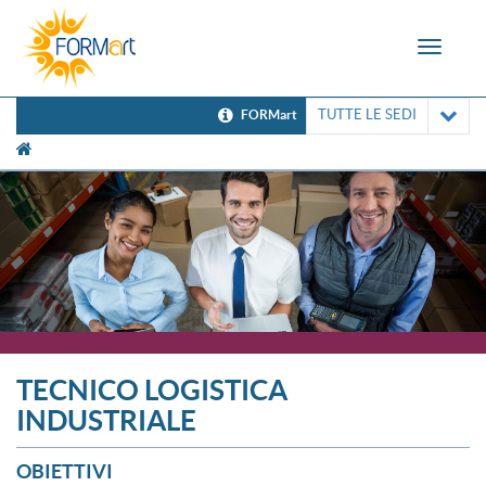
Toggle
navigat
TUTTE LE SEDI
FORMart
[UNK Breadcrumb]
TECNICO LOGISTICA
INDUSTRIALE
OBIETTIVI