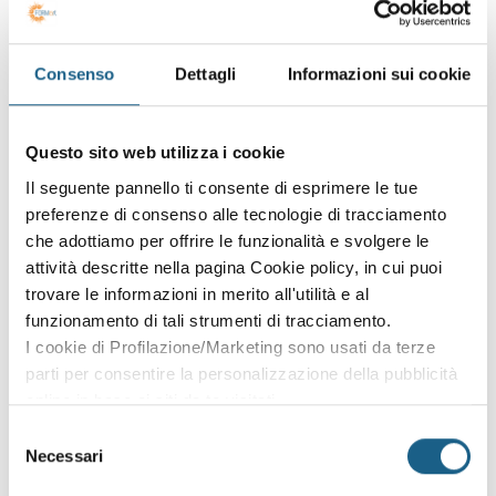
magazzino.
Procedure amministrativo-contabili di tenuta dei flussi di
magazzino.
Consenso
Dettagli
Informazioni sui cookie
Il sistema di autocontrollo HACCP: scopi e campo di
applicazione.
Principi comuni e aspetti applicativi della legislazione
Questo sito web utilizza i cookie
vigente in materia di sicurezza.
La sicurezza sul lavoro: regole e modalità di
Il seguente pannello ti consente di esprimere le tue
comportamento (generali e specifiche).
preferenze di consenso alle tecnologie di tracciamento
che adottiamo per offrire le funzionalità e svolgere le
SONO INTERESSATO
attività descritte nella pagina Cookie policy, in cui puoi
trovare le informazioni in merito all'utilità e al
funzionamento di tali strumenti di tracciamento.
CONDIVIDI
I cookie di Profilazione/Marketing sono usati da terze
parti per consentire la personalizzazione della pubblicità
online in base ai siti da te visitati.
per questo corso al momento non ci sono edizioni
Puoi comunque rivedere e modificare le tue scelte in
Selezione
attive.
qualsiasi momento. Consulta anche la nostra Privacy
Necessari
del
Lascia i tuoi dati e ti contatteremo non appena saranno
Policy.
consenso
calendarizzate.