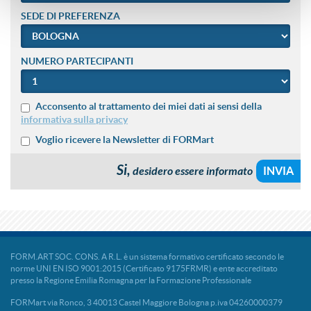
SEDE DI PREFERENZA
NUMERO PARTECIPANTI
Acconsento al trattamento dei miei dati ai sensi della
informativa sulla privacy
Voglio ricevere la Newsletter di FORMart
Si,
desidero essere informato
FORM.ART SOC. CONS. A R.L. è un sistema formativo certificato secondo le
norme UNI EN ISO 9001:2015 (Certificato 9175FRMR) e ente accreditato
presso la Regione Emilia Romagna per la Formazione Professionale
FORMart via Ronco, 3 40013 Castel Maggiore Bologna p.iva 04260000379