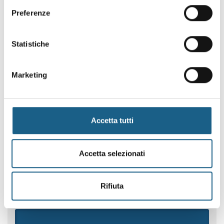
Preferenze
AZIENDA
PRIVATO
RAGIONE SOCIALE
Statistiche
PIVA / CODICE FISCALE
Marketing
TELEFONO
Accetta tutti
E-MAIL
Accetta selezionati
NOME
Rifiuta
COGNOME