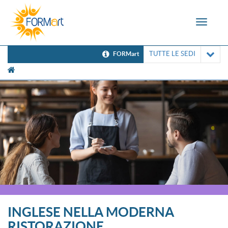
Toggle
navigat
TUTTE LE SEDI
FORMart
[UNK Breadcrumb]
INGLESE NELLA MODERNA
RISTORAZIONE