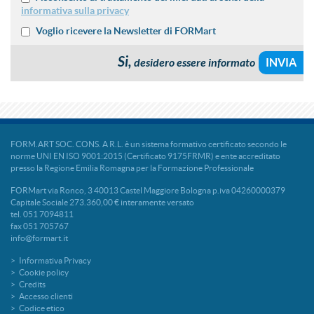
informativa sulla privacy
Voglio ricevere la Newsletter di FORMart
Si,
desidero essere informato
FORM.ART SOC. CONS. A R.L. è un sistema formativo certificato secondo le
norme UNI EN ISO 9001:2015 (Certificato 9175FRMR) e ente accreditato
presso la Regione Emilia Romagna per la Formazione Professionale
FORMart via Ronco, 3 40013 Castel Maggiore Bologna p.iva 04260000379
Capitale Sociale 273.360,00 € interamente versato
tel. 051 7094811
fax 051 705767
info@formart.it
Informativa Privacy
Cookie policy
Credits
Accesso clienti
Codice etico