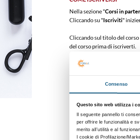
Nella sezione "
Corsi in parte
Cliccando su "
Iscriviti
" inizie
Cliccando sul titolo del cors
del corso prima di iscriverti.
Se non trovi quello che cerchi
interesse a quest'area. Sarà n
più comoda.
Consenso
VUOI PARTECIPARE DA SU
Questo sito web utilizza i c
Il seguente pannello ti conse
Iscriviti al corso appena parti
per offrire le funzionalità e s
Il corso è in webinar, contatta
merito all'utilità e al funzion
I cookie di Profilazione/Marke