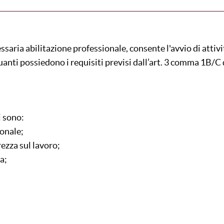
essaria abilitazione professionale, consente l'avvio di attivi
nti possiedono i requisiti previsi dall’art. 3 comma 1B/C 
i sono:
ionale;
rezza sul lavoro;
a;