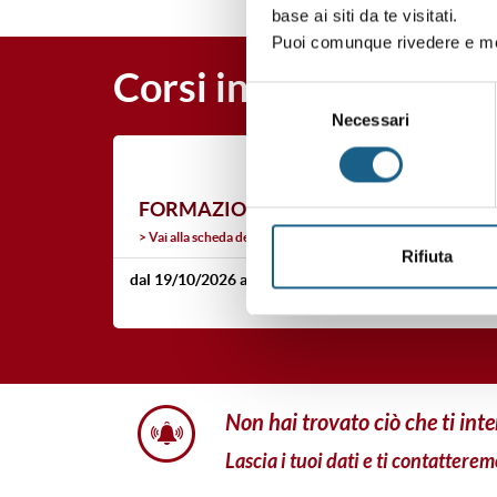
base ai siti da te visitati.
Puoi comunque rivedere e mod
Corsi in partenza
Selezione
Necessari
del
consenso
BOLOGNA
FORMAZIONE TEORICA PER L’ESERCIZI
Vai alla scheda del corso
Rifiuta
dal 19/10/2026
al 18/05/2027
Durata 300 ore
non hai trovato ciò che ti int
Lascia i tuoi dati e ti contatterem