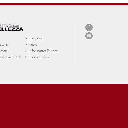
Chi siamo
atura
News
ntatti
Informativa Privacy
tiva Covid-19
Cookie policy