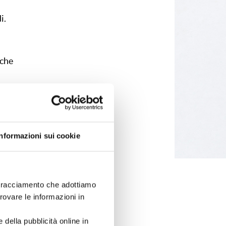
i.
iche
uo
per te
Informazioni sui cookie
i tracciamento che adottiamo
trovare le informazioni in
erti
 della pubblicità online in