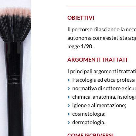
OBIETTIVI
Il percorso rilasciando la nec
autonoma come estetista a qua
legge 1/90.
ARGOMENTI TRATTATI
I principali argomenti trattat
Psicologia ed etica profess
normativa di settore e sicu
chimica, anatomia, fisiologi
igiene e alimentazione;
cosmetologia;
dermatologia.
COME ISCRIVERSI