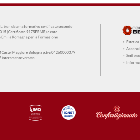
è un sistema formativo certificato secondo
015 (Certificato 9175FRMR) e ente
ne Emilia Romagna per la Formazione
Estetica
Acconci
 Castel Maggiore Bologna p.iva 04260000379
Sedi e co
€ interamente versato
Informa