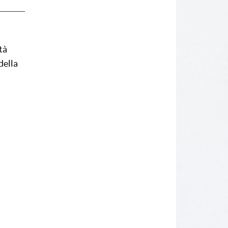
tà
della