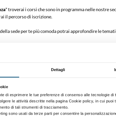
nza
" troverai i corsi che sono in programma nelle nostre sed
rai il percorso di iscrizione.
o della sede per te più comoda potrai approfondire le temat
, più sotto troverai una form di contatto per segnalarci il t
ostra cura aggiornarti quando partiranno i corsi nella sede 
Dettagli
BITO?
ookie
nte di esprimere le tue preferenze di consenso alle tecnologie d
to, sono disponibili gli ultimi posti!
volgere le attività descritte nella pagina Cookie policy, in cui puoi 
ci a
info.parma@formart.it
per sapere se puoi ancora iscriv
amento di tali strumenti di tracciamento.
ting sono usati da terze parti per consentire la personalizzazione