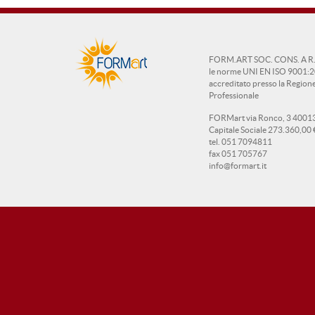
FORM.ART SOC. CONS. A R.L. 
le norme UNI EN ISO 9001:2
accreditato presso la Regio
Professionale
FORMart via Ronco, 3 40013
Capitale Sociale 273.360,00 
tel. 051 7094811
fax 051 705767
info@formart.it