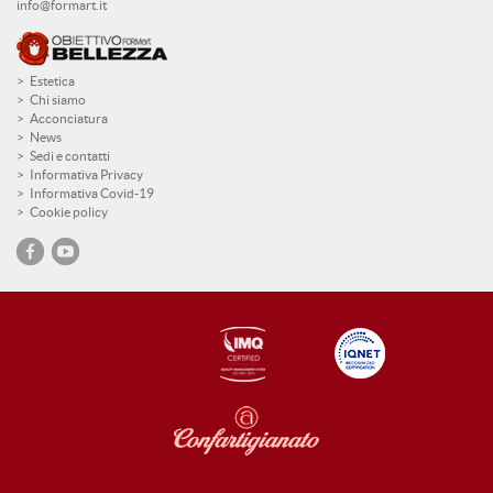
info@formart.it
Estetica
Chi siamo
Acconciatura
News
Sedi e contatti
Informativa Privacy
Informativa Covid-19
Cookie policy