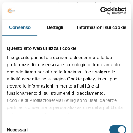
medico specializzato come dipendente qualificato
o collaboratore familiare a tempo pieno.
In alternativa,
aver maturato 3 anni di esperienza in un centro
Consenso
Dettagli
Informazioni sui cookie
estetico come dipendente qualificato a tempo
pieno.
Questo sito web utilizza i cookie
ARGOMENTI TRATTATI
Il seguente pannello ti consente di esprimere le tue
Psicologia, comunicazione
preferenze di consenso alle tecnologie di tracciamento
Etica professionale
che adottiamo per offrire le funzionalità e svolgere le
Cultura generale
attività descritte nella pagina Cookie policy, in cui puoi
trovare le informazioni in merito all'utilità e al
Normativa del settore e Formazione obbligatoria per
funzionamento di tali strumenti di tracciamento.
Datori di Lavoro (Accordo Stato-Regioni del
I cookie di Profilazione/Marketing sono usati da terze
17/04/2025)
parti per consentire la personalizzazione della pubblicità
Chimica e cosmetologia
online in base ai siti da te visitati.
Igiene ed alimentazione
Puoi comunque rivedere e modificare le tue scelte in
Selezione
Dermatologia, anatomia, fisiologia
qualsiasi momento. Consulta anche la nostra Privacy
Necessari
del