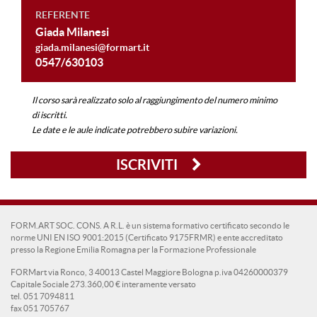
REFERENTE
Giada Milanesi
giada.milanesi@formart.it
0547/630103
Il corso sarà realizzato solo al raggiungimento del numero minimo
di iscritti.
Le date e le aule indicate potrebbero subire variazioni.
ISCRIVITI
FORM.ART SOC. CONS. A R.L. è un sistema formativo certificato secondo le
norme UNI EN ISO 9001:2015 (Certificato 9175FRMR) e ente accreditato
presso la Regione Emilia Romagna per la Formazione Professionale
FORMart via Ronco, 3 40013 Castel Maggiore Bologna p.iva 04260000379
Capitale Sociale 273.360,00 € interamente versato
tel. 051 7094811
fax 051 705767