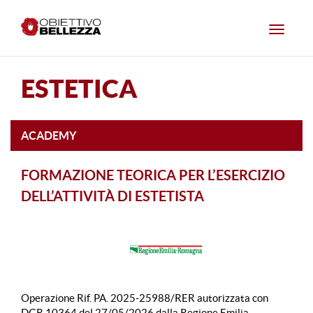
Toggle
navigat
ESTETICA
ACADEMY
FORMAZIONE TEORICA PER L’ESERCIZIO
DELL’ATTIVITÀ DI ESTETISTA
Operazione Rif. PA. 2025-25988/RER autorizzata con
DGR 10364 del 27/05/2026 dalla Regione Emilia-