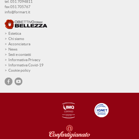
tel. 051 7094811
fax 051 705767
info@formart.it
Estetica
Chi siamo
Acconciatura
News
Sedi e contatti
Informativa Privacy
Informativa Covid-19
Cookie policy