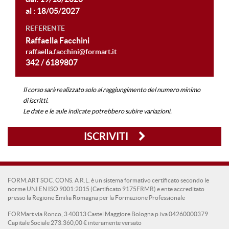
al : 18/05/2027
REFERENTE
Raffaella Facchini
raffaella.facchini@formart.it
342 / 6189807
Il corso sarà realizzato solo al raggiungimento del numero minimo
di iscritti.
Le date e le aule indicate potrebbero subire variazioni.
ISCRIVITI
FORM.ART SOC. CONS. A R.L. è un sistema formativo certificato secondo le
norme UNI EN ISO 9001:2015 (Certificato 9175FRMR) e ente accreditato
presso la Regione Emilia Romagna per la Formazione Professionale
FORMart via Ronco, 3 40013 Castel Maggiore Bologna p.iva 04260000379
Capitale Sociale 273.360,00 € interamente versato