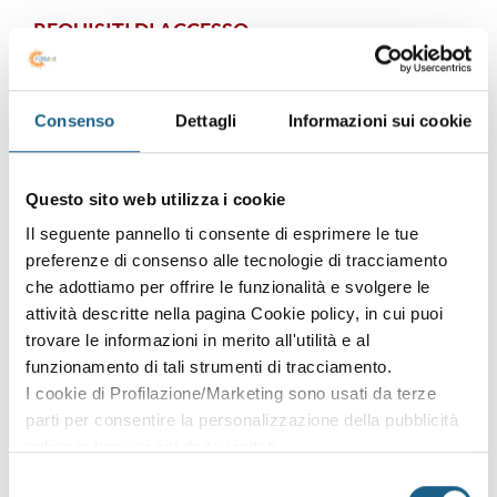
REQUISITI DI ACCESSO
È necessario aver svolto almeno:
1 anno di esperienza successiva al rapporto di
apprendistato in un centro estetico o studio
Consenso
Dettagli
Informazioni sui cookie
medico specializzato come dipendente qualificato
o collaboratore familiare a tempo pieno.
In alternativa, aver maturato 3 anni di esperienza
Questo sito web utilizza i cookie
in un centro estetico come dipendente qualificato
Il seguente pannello ti consente di esprimere le tue
a tempo pieno.
preferenze di consenso alle tecnologie di tracciamento
ARGOMENTI TRATTATI
che adottiamo per offrire le funzionalità e svolgere le
attività descritte nella pagina Cookie policy, in cui puoi
Psicologia, comunicazione
trovare le informazioni in merito all'utilità e al
Etica professionale
funzionamento di tali strumenti di tracciamento.
Cultura generale
I cookie di Profilazione/Marketing sono usati da terze
Normativa del settore e
parti per consentire la personalizzazione della pubblicità
Formazione obbligatoria per Datori di Lavoro
online in base ai siti da te visitati.
(Accordo Stato-Regioni del 17/04/2025)
Puoi comunque rivedere e modificare le tue scelte in
Selezione