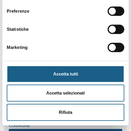
consenso
calendarizzate.
Preferenze
AZIENDA
PRIVATO
Statistiche
RAGIONE SOCIALE
Marketing
PIVA / CODICE FISCALE
TELEFONO
Accetta tutti
E-MAIL
Accetta selezionati
NOME
Rifiuta
COGNOME