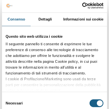
oneri finanziari su MOL, rotazione dei crediti, valutazione
assets intangibili.
- Gli strumenti per la valutazione: business plan, bilancio
sociale, livello di capitalizzazione, indicatori di crisi aziendale.
Consenso
Dettagli
Informazioni sui cookie
- Gli aspetti di attendibilità: mancate fatturazioni e/o
sovrafatturazione dei ricavi, contestazioni fittizie di
prestazioni, vendite non annotate, vendite sottocosto,
Questo sito web utilizza i cookie
manovre su crediti commerciali, ratei e risconti, cessione
Il seguente pannello ti consente di esprimere le tue
immobili a prezzi inferiori a quelli di mercato, prestazioni
preferenze di consenso alle tecnologie di tracciamento
fittizie, leasing fittizi, magazzino.
che adottiamo per offrire le funzionalità e svolgere le
attività descritte nella pagina Cookie policy, in cui puoi
SONO INTERESSATO
trovare le informazioni in merito all'utilità e al
funzionamento di tali strumenti di tracciamento.
CONDIVIDI
I cookie di Profilazione/Marketing sono usati da terze
parti per consentire la personalizzazione della pubblicità
online in base ai siti da te visitati.
Puoi comunque rivedere e modificare le tue scelte in
per questo corso al momento non ci sono edizioni
Selezione
attive.
qualsiasi momento. Consulta anche la nostra Privacy
Necessari
del
Policy.
Lascia i tuoi dati e ti contatteremo non appena saranno