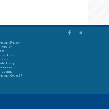
rmativa Privacy
ie policy
its
sso clienti
ce etico
stleblowing
 riservata
ra con noi
ormativa Covid-19