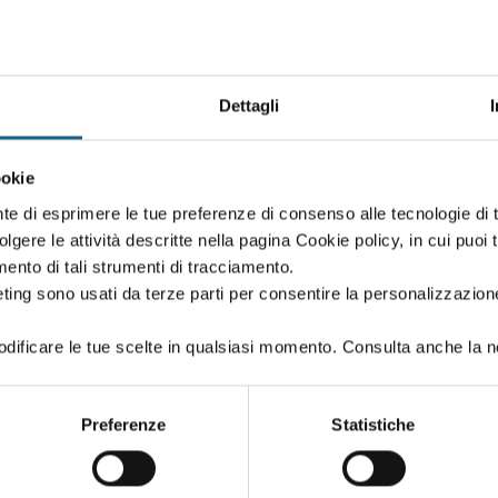
Dettagli
ookie
. Con i corsi gratuiti da 32 e 48 ore puoi aggiungere nuove skill a
nte di esprimere le tue preferenze di consenso alle tecnologie d
volgere le attività descritte nella pagina Cookie policy, in cui puoi 
amento di tali strumenti di tracciamento.
ziato dal Fondo Sociale Europeo Plus e dalla Regione Emilia-Roma
ting sono usati da terze parti per consentire la personalizzazione
ificare le tue scelte in qualsiasi momento. Consulta anche la n
a
tto/dovere all'istruzione e formazione
Preferenze
Statistiche
 MECCATRONICA E MOTORISTIC