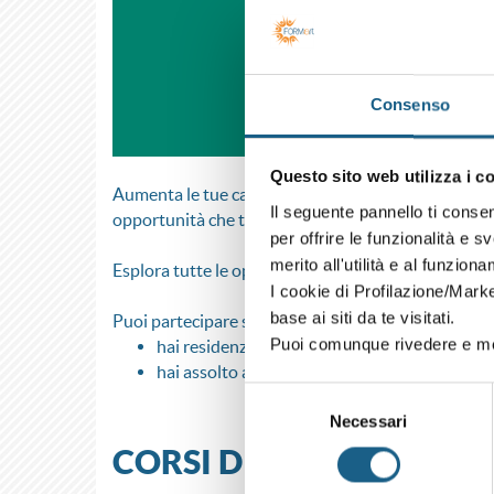
Consenso
Questo sito web utilizza i c
Aumenta le tue capacità e le tue competenze digitali
Il seguente pannello ti conse
opportunità che ti attende sul web.
per offrire le funzionalità e s
merito all'utilità e al funzion
Esplora tutte le opportunità del progetto co-finan
I cookie di Profilazione/Marke
base ai siti da te visitati.
Puoi partecipare se:
Puoi comunque rivedere e mod
hai residenza o il domicilio in Emilia-Romagn
hai assolto all'obbligo di istruzione o al diri
Selezione
Necessari
del
consenso
CORSI DI MECCANICA,