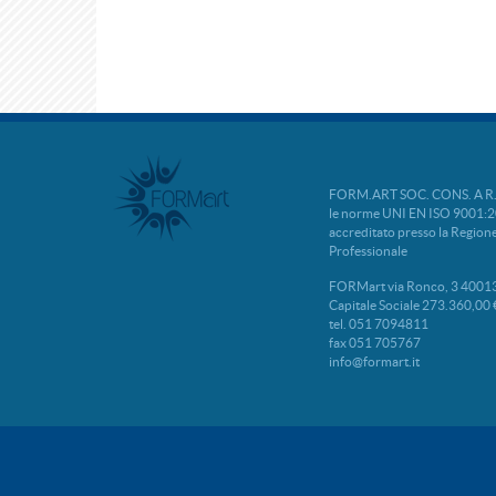
FORM.ART SOC. CONS. A R.L. 
le norme UNI EN ISO 9001:2
accreditato presso la Regio
Professionale
FORMart via Ronco, 3 40013
Capitale Sociale 273.360,00 
tel. 051 7094811
fax 051 705767
info@formart.it