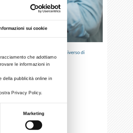
Informazioni sui cookie
l tuo curriculum e accedere a un universo di
i tracciamento che adottiamo
trovare le informazioni in
gna.
 della pubblicità online in
ostra Privacy Policy.
Marketing
A