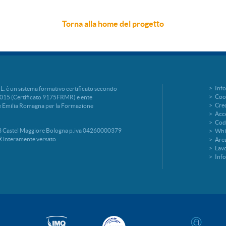
Torna alla
home
del progetto
Info
è un sistema formativo certificato secondo
Cook
015 (Certificato 9175FRMR) e ente
Cred
ne Emilia Romagna per la Formazione
Acce
Codi
 Castel Maggiore Bologna p.iva 04260000379
Whi
€ interamente versato
Area
Lavo
Inf