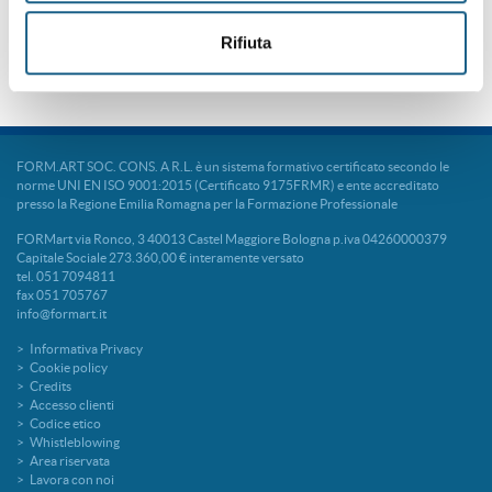
Rifiuta
Torna alla
home
del progetto
FORM.ART SOC. CONS. A R.L. è un sistema formativo certificato secondo le
norme UNI EN ISO 9001:2015 (Certificato 9175FRMR) e ente accreditato
presso la Regione Emilia Romagna per la Formazione Professionale
FORMart via Ronco, 3 40013 Castel Maggiore Bologna p.iva 04260000379
Capitale Sociale 273.360,00 € interamente versato
tel. 051 7094811
fax 051 705767
info@formart.it
Informativa Privacy
Cookie policy
Credits
Accesso clienti
Codice etico
Whistleblowing
Area riservata
Lavora con noi