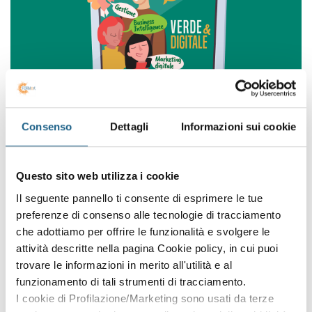
Consenso
Dettagli
Informazioni sui cookie
Aumenta le tue capacità e le tue competenze digitali. Con i
corsi gratuiti da 32 e 48 ore puoi aggiungere nuove skill al tuo
Questo sito web utilizza i cookie
curriculum e accedere a un universo di opportunità che ti
attende sul web.
Il seguente pannello ti consente di esprimere le tue
preferenze di consenso alle tecnologie di tracciamento
Esplora tutte le opportunità del progetto co-finanziato dal
che adottiamo per offrire le funzionalità e svolgere le
Fondo Sociale Europeo Plus e dalla Regione Emilia-Romagna.
attività descritte nella pagina Cookie policy, in cui puoi
trovare le informazioni in merito all'utilità e al
Puoi partecipare se:
funzionamento di tali strumenti di tracciamento.
hai residenza o il domicilio in Emilia-Romagna
I cookie di Profilazione/Marketing sono usati da terze
hai assolto all'obbligo di istruzione o al diritto/dovere