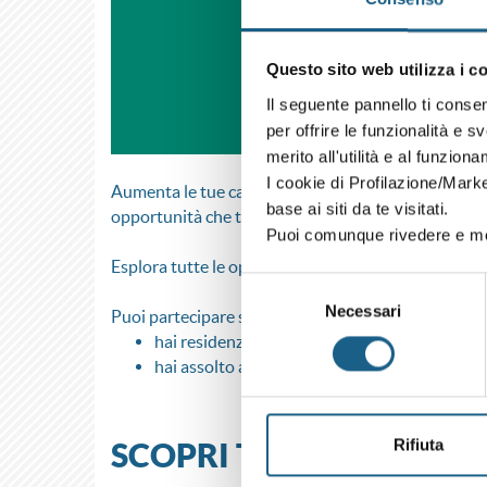
Questo sito web utilizza i c
Il seguente pannello ti conse
per offrire le funzionalità e s
merito all'utilità e al funzion
I cookie di Profilazione/Marke
Aumenta le tue capacità e le tue competenze digitali
base ai siti da te visitati.
opportunità che ti attende sul web.
Puoi comunque rivedere e mod
Esplora tutte le opportunità del progetto co-finan
Selezione
Necessari
del
Puoi partecipare se:
consenso
hai residenza o il domicilio in Emilia-Romagn
hai assolto all'obbligo di istruzione o al diri
Rifiuta
SCOPRI TUTTI I CORSI