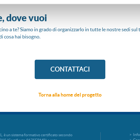
e, dove vuoi
cino a te? Siamo in grado di organizzarlo in tutte le nostre sedi sul 
di cosa hai bisogno.
CONTATTACI
Torna alla
home
del progetto
Info
è un sistema formativo certificato secondo
Cook