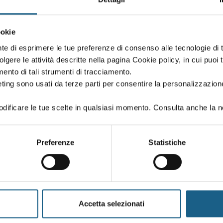
ookie
nte di esprimere le tue preferenze di consenso alle tecnologie d
volgere le attività descritte nella pagina Cookie policy, in cui puoi 
amento di tali strumenti di tracciamento.
ting sono usati da terze parti per consentire la personalizzazione
. Con i corsi gratuiti da 32 e 48 ore puoi aggiungere nuove skill a
ificare le tue scelte in qualsiasi momento. Consulta anche la n
ziato dal Fondo Sociale Europeo Plus e dalla Regione Emilia-Roma
Preferenze
Statistiche
a
tto/dovere all'istruzione e formazione
Accetta selezionati
 IN PROGRAMMA A PARMA