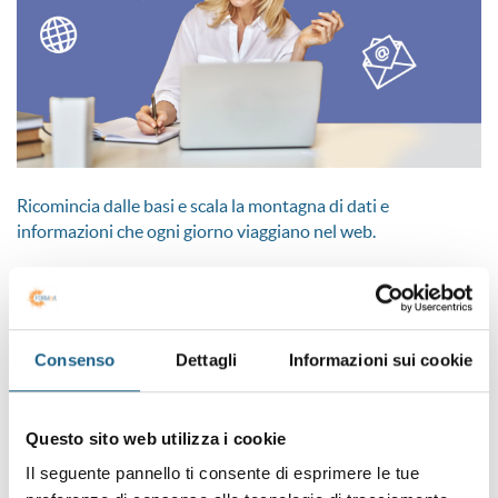
Ricomincia dalle basi e scala la montagna di dati e
informazioni che ogni giorno viaggiano nel web.
Scopri i corsi in base al tuo livello di partenza e le tue
ambizioni di apprendimento: troverai strumenti e
piattaforme sempre più avanzate.
Consenso
Dettagli
Informazioni sui cookie
Partecipare è gratis: i corsi sono co-finanziati dal FSE e
dalla Regione Emilia-Romagna.
Puoi iscriverti a tutti i corsi che desideri.
Questo sito web utilizza i cookie
Il seguente pannello ti consente di esprimere le tue