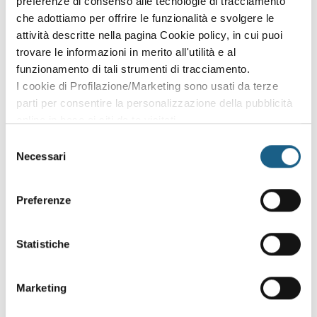
preferenze di consenso alle tecnologie di tracciamento
che adottiamo per offrire le funzionalità e svolgere le
attività descritte nella pagina Cookie policy, in cui puoi
trovare le informazioni in merito all'utilità e al
Tutti i corsi gratuiti per gestire dati e
funzionamento di tali strumenti di tracciamento.
informazioni
I cookie di Profilazione/Marketing sono usati da terze
parti per consentire la personalizzazione della pubblicità
online in base ai siti da te visitati.
ABC Digitale - PG1
Puoi comunque rivedere e modificare le tue scelte in
Selezione
qualsiasi momento. Consulta anche la nostra Privacy
Necessari
del
Policy.
consenso
Alfabeti digitali - PG2
Preferenze
Lessico digitale - PG3
Statistiche
Marketing
Grammatica digitale - PG4