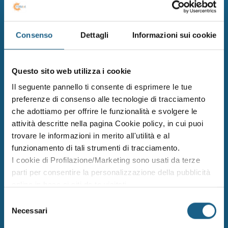
ottimizzare i processi aziendali, anche
attraverso il supporto della realtà
virtuale e aumentata
Consenso
Dettagli
Informazioni sui cookie
Questo sito web utilizza i cookie
Il seguente pannello ti consente di esprimere le tue
preferenze di consenso alle tecnologie di tracciamento
che adottiamo per offrire le funzionalità e svolgere le
Office automation
attività descritte nella pagina Cookie policy, in cui puoi
trovare le informazioni in merito all'utilità e al
Padroneggia i software per
funzionamento di tali strumenti di tracciamento.
automatizzare il tuo lavoro e gestire al
I cookie di Profilazione/Marketing sono usati da terze
meglio i progetti, anche in cloud
parti per consentire la personalizzazione della pubblicità
online in base ai siti da te visitati.
Puoi comunque rivedere e modificare le tue scelte in
Selezione
qualsiasi momento. Consulta anche la nostra Privacy
Necessari
del
Policy.
consenso