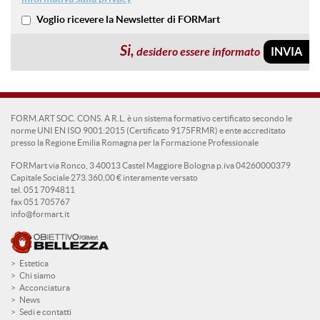
Voglio ricevere la Newsletter di FORMart
Si,
desidero essere informato
FORM.ART SOC. CONS. A R.L. è un sistema formativo certificato secondo le
norme UNI EN ISO 9001:2015 (Certificato 9175FRMR) e ente accreditato
presso la Regione Emilia Romagna per la Formazione Professionale
FORMart via Ronco, 3 40013 Castel Maggiore Bologna p.iva 04260000379
Capitale Sociale 273.360,00 € interamente versato
tel. 051 7094811
fax 051 705767
info@formart.it
Estetica
Chi siamo
Acconciatura
News
Sedi e contatti