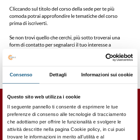
Cliccando sul titolo del corso della sede per te più
comoda potrai approfondire le tematiche del corso
prima di iscriverti.
Se non trovi quello che cerchi, più sotto troverai una
form di contatto per segnalarci il tuo interesse a
quest'area. Sarà nostra cura aggiornarti quando
partiranno i corsi nella sede per te più comoda.
Consenso
Dettagli
Informazioni sui cookie
Questo sito web utilizza i cookie
Corsi in partenza
Il seguente pannello ti consente di esprimere le tue
BOLOGNA
CESENA
FERRARA
MODENA
PARMA
PIACE
preferenze di consenso alle tecnologie di tracciamento
che adottiamo per offrire le funzionalità e svolgere le
attività descritte nella pagina Cookie policy, in cui puoi
specializzazione per estetista
trovare le informazioni in merito all'utilità e al
Vai alla scheda del corso